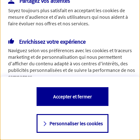
Partagez vos attentes
concernant. Pour plus d'informations,
cliquez-ici
.
Soyez toujours plus satisfait en acceptant les
cookies
de
mesure d’audience et d’avis utilisateurs qui nous aident à
faire évoluer nos offres et nos services.
Enrichissez votre expérience
Naviguez selon vos préférences avec les
cookies et traceurs
marketing et de personnalisation qui nous permettent
d'afficher du contenu adapté à vos centres d'intérêts, des
publicités personnalisées et de suivre la performance de nos
campagnes.
Vous êtes libre de les accepter, de les refuser comme de
Accepter et fermer
changer d'avis à tout moment en allant sur
"Paramétrer mes
cookies
"
Personnaliser les cookies
Consulter notre politique de
cookies
Étape suivante