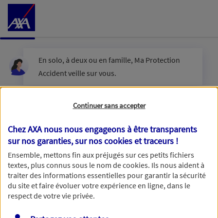
Accéder au Contenu
En solo, à deux ou en famille, Ma Protection
Accident veille sur vous.
Êtes-vous en couple ?
Continuer sans accepter
Chez AXA nous nous engageons à être transparents
sur nos garanties, sur nos
cookies et traceurs
!
Oui
Ensemble, mettons fin aux préjugés sur ces petits fichiers
textes, plus connus sous le nom de
cookies
. Ils nous aident à
Non
traiter des informations essentielles pour garantir la sécurité
du site et faire évoluer votre expérience en ligne, dans le
respect de votre vie privée.
Vous disposez de droits sur les informations vous