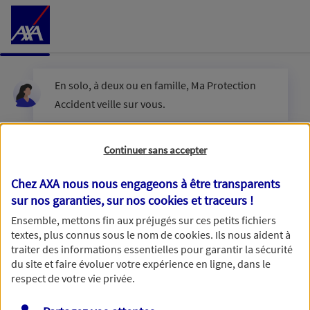
Accéder au Contenu
En solo, à deux ou en famille, Ma Protection
Accident veille sur vous.
Êtes-vous en couple ?
Continuer sans accepter
Chez AXA nous nous engageons à être transparents
sur nos garanties, sur nos
cookies et traceurs
!
Oui
Ensemble, mettons fin aux préjugés sur ces petits fichiers
textes, plus connus sous le nom de
cookies
. Ils nous aident à
Non
traiter des informations essentielles pour garantir la sécurité
du site et faire évoluer votre expérience en ligne, dans le
respect de votre vie privée.
Vous disposez de droits sur les informations vous