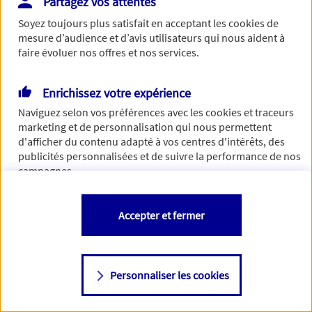
Partagez vos attentes
concernant. Pour plus d'informations,
cliquez-ici
.
Soyez toujours plus satisfait en acceptant les
cookies
de
mesure d’audience et d’avis utilisateurs qui nous aident à
faire évoluer nos offres et nos services.
Enrichissez votre expérience
Naviguez selon vos préférences avec les
cookies et traceurs
marketing et de personnalisation qui nous permettent
d'afficher du contenu adapté à vos centres d'intérêts, des
publicités personnalisées et de suivre la performance de nos
campagnes.
Vous êtes libre de les accepter, de les refuser comme de
Accepter et fermer
changer d'avis à tout moment en allant sur
"Paramétrer mes
cookies
"
Personnaliser les cookies
Consulter notre politique de
cookies
Étape suivante