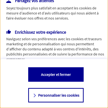
Partagez vos attentes
concernant. Pour plus d'informations,
cliquez-ici
.
Soyez toujours plus satisfait en acceptant les
cookies
de
mesure d’audience et d’avis utilisateurs qui nous aident à
faire évoluer nos offres et nos services.
Enrichissez votre expérience
Naviguez selon vos préférences avec les
cookies et traceurs
marketing et de personnalisation qui nous permettent
d'afficher du contenu adapté à vos centres d'intérêts, des
publicités personnalisées et de suivre la performance de nos
campagnes.
Vous êtes libre de les accepter, de les refuser comme de
Accepter et fermer
changer d'avis à tout moment en allant sur
"Paramétrer mes
cookies
"
Personnaliser les cookies
Consulter notre politique de
cookies
Étape suivante