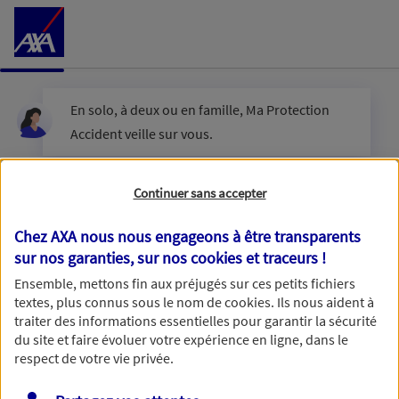
Accéder au Contenu
En solo, à deux ou en famille, Ma Protection
Accident veille sur vous.
Êtes-vous en couple ?
Continuer sans accepter
Chez AXA nous nous engageons à être transparents
sur nos garanties, sur nos
cookies et traceurs
!
Oui
Ensemble, mettons fin aux préjugés sur ces petits fichiers
textes, plus connus sous le nom de
cookies
. Ils nous aident à
Non
traiter des informations essentielles pour garantir la sécurité
du site et faire évoluer votre expérience en ligne, dans le
respect de votre vie privée.
Vous disposez de droits sur les informations vous