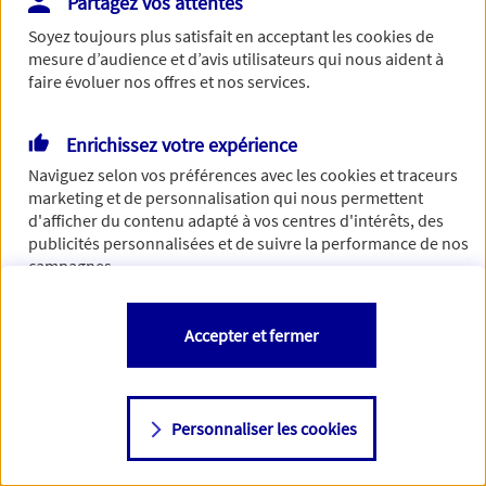
Partagez vos attentes
concernant. Pour plus d'informations,
cliquez-ici
.
Soyez toujours plus satisfait en acceptant les
cookies
de
mesure d’audience et d’avis utilisateurs qui nous aident à
faire évoluer nos offres et nos services.
Enrichissez votre expérience
Naviguez selon vos préférences avec les
cookies et traceurs
marketing et de personnalisation qui nous permettent
d'afficher du contenu adapté à vos centres d'intérêts, des
publicités personnalisées et de suivre la performance de nos
campagnes.
Vous êtes libre de les accepter, de les refuser comme de
Accepter et fermer
changer d'avis à tout moment en allant sur
"Paramétrer mes
cookies
"
Personnaliser les cookies
Consulter notre politique de
cookies
Étape suivante