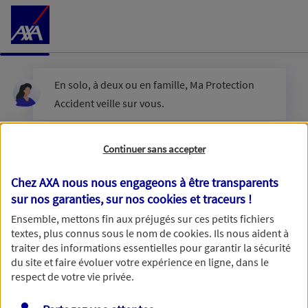
Accéder au Contenu
En solo, à deux ou en famille, Ma Protection
Accident veille sur vous.
Êtes-vous en couple ?
Continuer sans accepter
Chez AXA nous nous engageons à être transparents
sur nos garanties, sur nos
cookies et traceurs
!
Oui
Ensemble, mettons fin aux préjugés sur ces petits fichiers
textes, plus connus sous le nom de
cookies
. Ils nous aident à
Non
traiter des informations essentielles pour garantir la sécurité
du site et faire évoluer votre expérience en ligne, dans le
respect de votre vie privée.
Vous disposez de droits sur les informations vous