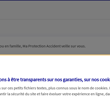
ou en famille, Ma Protection Accident veille sur vous.
s à être transparents sur nos garanties, sur nos
cook
n couple ?
sur ces petits fichiers textes, plus connus sous le nom de
cookies
.
tir la sécurité du site et faire évoluer votre expérience en ligne, da