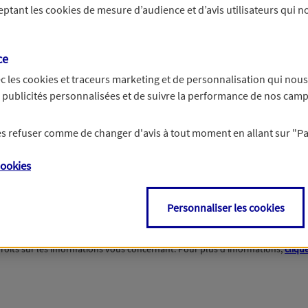
ceptant les
cookies
de mesure d’audience et d’avis utilisateurs qui no
i
Non
ce
c les
cookies et traceurs
marketing et de personnalisation qui nous
es publicités personnalisées et de suivre la performance de nos cam
te
 les refuser comme de changer d'avis à tout moment en allant sur
"P
ookies
Personnaliser les cookies
roits sur les informations vous concernant. Pour plus d'informations,
clique