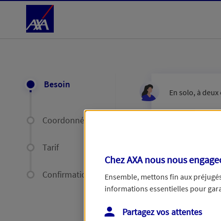
Accéder au Contenu
Besoin
En solo, à deux 
Coordonnées
Tarif
Chez AXA nous nous engageon
Êtes-vous e
Confirmation
Ensemble, mettons fin aux préjugés 
informations essentielles pour garan
Partagez vos attentes