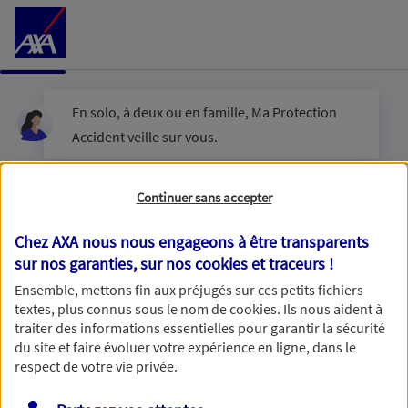
Accéder au Contenu
En solo, à deux ou en famille, Ma Protection
Accident veille sur vous.
Êtes-vous en couple ?
Continuer sans accepter
Chez AXA nous nous engageons à être transparents
sur nos garanties, sur nos
cookies et traceurs
!
Oui
Ensemble, mettons fin aux préjugés sur ces petits fichiers
textes, plus connus sous le nom de
cookies
. Ils nous aident à
Non
traiter des informations essentielles pour garantir la sécurité
du site et faire évoluer votre expérience en ligne, dans le
respect de votre vie privée.
Vous disposez de droits sur les informations vous