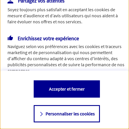
Partagez vos attentes
concernant. Pour plus d'informations,
cliquez-ici
.
Soyez toujours plus satisfait en acceptant les
cookies
de
mesure d’audience et d’avis utilisateurs qui nous aident à
faire évoluer nos offres et nos services.
Enrichissez votre expérience
Naviguez selon vos préférences avec les
cookies et traceurs
marketing et de personnalisation qui nous permettent
d'afficher du contenu adapté à vos centres d'intérêts, des
publicités personnalisées et de suivre la performance de nos
campagnes.
Vous êtes libre de les accepter, de les refuser comme de
Accepter et fermer
changer d'avis à tout moment en allant sur
"Paramétrer mes
cookies
"
Personnaliser les cookies
Consulter notre politique de
cookies
Étape suivante