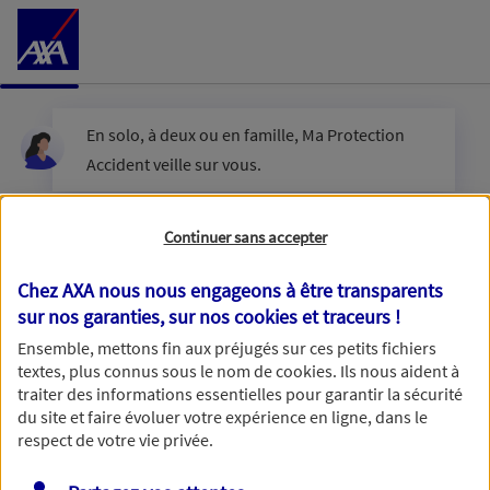
Accéder au Contenu
En solo, à deux ou en famille, Ma Protection
Accident veille sur vous.
Êtes-vous en couple ?
Continuer sans accepter
Chez AXA nous nous engageons à être transparents
sur nos garanties, sur nos
cookies et traceurs
!
Oui
Ensemble, mettons fin aux préjugés sur ces petits fichiers
textes, plus connus sous le nom de
cookies
. Ils nous aident à
Non
traiter des informations essentielles pour garantir la sécurité
du site et faire évoluer votre expérience en ligne, dans le
respect de votre vie privée.
Vous disposez de droits sur les informations vous