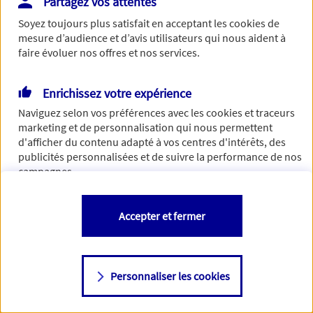
Partagez vos attentes
concernant. Pour plus d'informations,
cliquez-ici
.
Soyez toujours plus satisfait en acceptant les
cookies
de
mesure d’audience et d’avis utilisateurs qui nous aident à
faire évoluer nos offres et nos services.
Enrichissez votre expérience
Naviguez selon vos préférences avec les
cookies et traceurs
marketing et de personnalisation qui nous permettent
d'afficher du contenu adapté à vos centres d'intérêts, des
publicités personnalisées et de suivre la performance de nos
campagnes.
Vous êtes libre de les accepter, de les refuser comme de
Accepter et fermer
changer d'avis à tout moment en allant sur
"Paramétrer mes
cookies
"
Personnaliser les cookies
Consulter notre politique de
cookies
Étape suivante