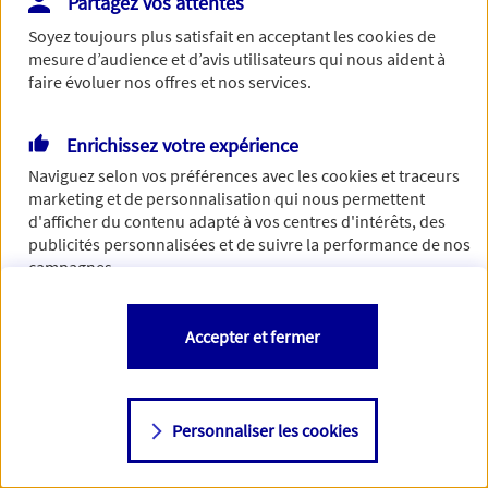
Partagez vos attentes
concernant. Pour plus d'informations,
cliquez-ici
.
Soyez toujours plus satisfait en acceptant les
cookies
de
mesure d’audience et d’avis utilisateurs qui nous aident à
faire évoluer nos offres et nos services.
Enrichissez votre expérience
Naviguez selon vos préférences avec les
cookies et traceurs
marketing et de personnalisation qui nous permettent
d'afficher du contenu adapté à vos centres d'intérêts, des
publicités personnalisées et de suivre la performance de nos
campagnes.
Vous êtes libre de les accepter, de les refuser comme de
Accepter et fermer
changer d'avis à tout moment en allant sur
"Paramétrer mes
cookies
"
Personnaliser les cookies
Consulter notre politique de
cookies
Étape suivante