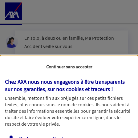
Accéder au Contenu
En solo, à deux ou en famille, Ma Protection
Accident veille sur vous.
Êtes-vous en couple ?
Continuer sans accepter
Chez AXA nous nous engageons à être transparents
sur nos garanties, sur nos
cookies et traceurs
!
Oui
Ensemble, mettons fin aux préjugés sur ces petits fichiers
textes, plus connus sous le nom de
cookies
. Ils nous aident à
Non
traiter des informations essentielles pour garantir la sécurité
du site et faire évoluer votre expérience en ligne, dans le
respect de votre vie privée.
Vous disposez de droits sur les informations vous