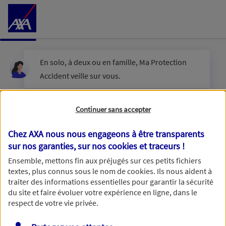
Accéder au Contenu
En solo, à deux ou en famille, Ma Protection
Accident veille sur vous.
Êtes-vous en couple ?
Continuer sans accepter
Chez AXA nous nous engageons à être transparents
sur nos garanties, sur nos
cookies et traceurs
!
Oui
Ensemble, mettons fin aux préjugés sur ces petits fichiers
textes, plus connus sous le nom de
cookies
. Ils nous aident à
Non
traiter des informations essentielles pour garantir la sécurité
du site et faire évoluer votre expérience en ligne, dans le
respect de votre vie privée.
Vous disposez de droits sur les informations vous