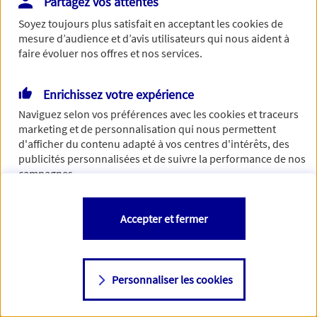
Partagez vos attentes
concernant. Pour plus d'informations,
cliquez-ici
.
Soyez toujours plus satisfait en acceptant les
cookies
de
mesure d’audience et d’avis utilisateurs qui nous aident à
faire évoluer nos offres et nos services.
Enrichissez votre expérience
Naviguez selon vos préférences avec les
cookies et traceurs
marketing et de personnalisation qui nous permettent
d'afficher du contenu adapté à vos centres d'intérêts, des
publicités personnalisées et de suivre la performance de nos
campagnes.
Vous êtes libre de les accepter, de les refuser comme de
Accepter et fermer
changer d'avis à tout moment en allant sur
"Paramétrer mes
cookies
"
Personnaliser les cookies
Consulter notre politique de
cookies
Étape suivante