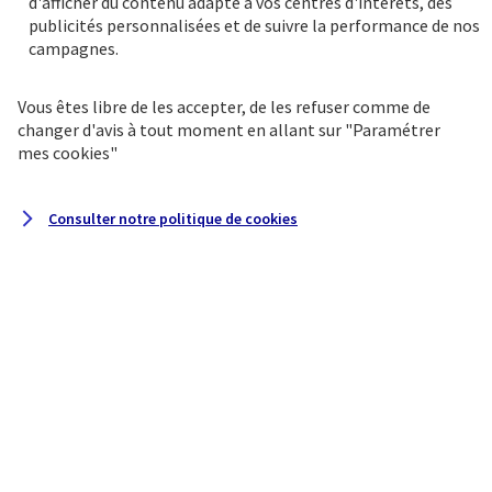
d'afficher du contenu adapté à vos centres d'intérêts, des
priorité.
publicités personnalisées et de suivre la performance de nos
campagnes.
Vous êtes libre de les accepter, de les refuser comme de
changer d'avis à tout moment en allant sur
"Paramétrer
mes
cookies
"
Consulter notre politique de
cookies
Une gamme exclusive de
produits d'épargne
Une sélection de solutions d’épargne
sécurisée et de placements financiers :