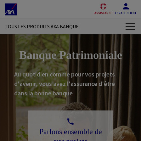
Accéder au Contenu
Accéder au Pied de page
ASSISTANCE
ESPACE CLIENT
TOUS LES PRODUITS AXA BANQUE
Compte bancaire
Banque Patrimoniale
Carte bancaire
Au quotidien comme pour vos projets
Crédit consommation
d'avenir, vous avez l'assurance d'être
Epargne
dans la bonne banque
Bourse
Application mobile
Parlons ensemble de