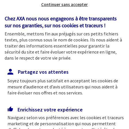
Continuer sans accepter
et protéger votre patrimoine dans
la durée
Chez AXA nous nous engageons à être transparents
✔ Des produits et services exslusifs
sur nos garanties, sur nos
cookies et traceurs
!
Ensemble, mettons fin aux préjugés sur ces petits fichiers
textes, plus connus sous le nom de
cookies
. Ils nous aident à
traiter des informations essentielles pour garantir la
L'OFFRE PATRIMONIALE
sécurité du site et faire évoluer votre expérience en ligne,
dans le respect de votre vie privée.
Partagez vos attentes
Soyez toujours plus satisfait en acceptant les
cookies
de
Une solution pour chaque
mesure d’audience et d’avis utilisateurs qui nous aident à
faire évoluer nos offres et nos services.
situation
Retrouvez tous les avantages et services
Enrichissez votre expérience
bancaires à votre disposition. Être à vos côtés
Naviguez selon vos préférences avec les
cookies et traceurs
marketing et de personnalisation qui nous permettent
au quotidien et dans vos projets est notre