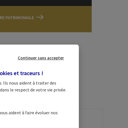
FRE PATRIMONIALE
Continuer sans accepter
n
okies et traceurs
!
e à vos côtés au
s
. Ils nous aident à traiter des
dans le respect de votre vie privée.
nous aident à faire évoluer nos