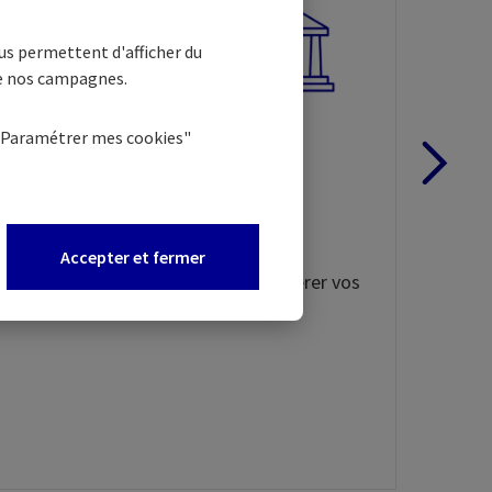
En
us permettent d'afficher du
fi
de nos campagnes.
Nou
"Paramétrer mes
cookies
"
dif
Changer de banque
Séc
facilement
mie
Un service gratuit(8) pour faire un
Accepter et fermer
changement de banque et transférer vos
opérations courantes.