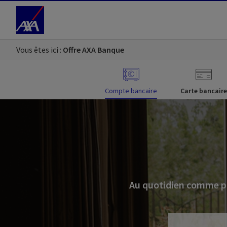
Accéder au Contenu
Accéder au Pied de page
Vous êtes ici :
Offre AXA Banque
Compte bancaire
Carte bancaire
Au quotidien comme po