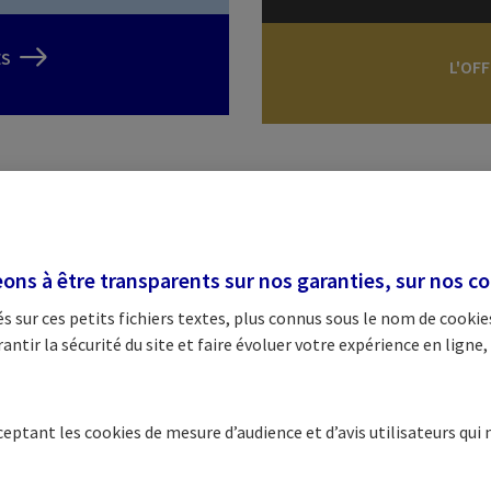
ES
L'OF
ne solution pour chaque situatio
ns à être transparents sur nos garanties, sur nos
co
les avantages et services bancaires à votre disposition. Êtr
 sur ces petits fichiers textes, plus connus sous le nom de
cookie
quotidien et dans vos projets est notre priorité.
tir la sécurité du site et faire évoluer votre expérience en ligne, 
cceptant les
cookies
de mesure d’audience et d’avis utilisateurs qui 