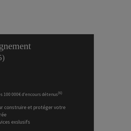
gnement
5)
(6)
ès 100 000€ d'encours détenus
r construire et protéger votre
rée
ices exslusifs