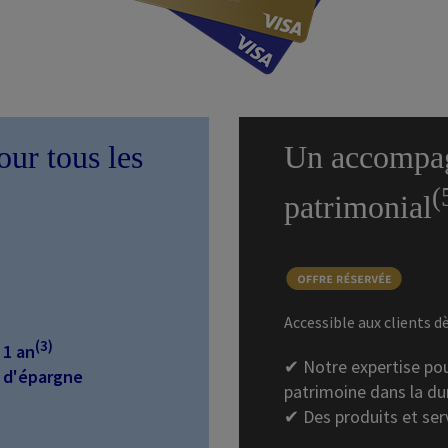
ur tous les
Un accompa
(
patrimonial
Accessible aux clients d
(3)
 1 an
✔ Notre expertise pou
 d'épargne
patrimoine dans la du
✔ Des produits et serv