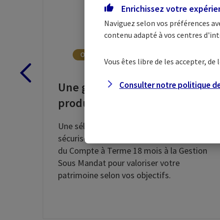
Enrichissez votre expéri
Naviguez selon vos préférences av
contenu adapté à vos centres d'int
Vous êtes libre de les accepter, d
Une gamme exclusive de
Consulter notre politique d
produits d'épargne
Une sélection de solutions d’épargne
sécurisée et de placements financiers :
du Compte à Terme 18 mois à la Gestion
Sous Mandat pour valoriser votre
patrimoine selon vos objectifs.