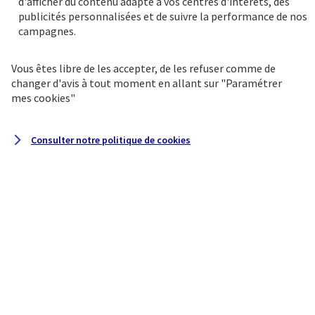
d'afficher du contenu adapté à vos centres d'intérêts, des
priorité.
publicités personnalisées et de suivre la performance de nos
campagnes.
Vous êtes libre de les accepter, de les refuser comme de
changer d'avis à tout moment en allant sur
"Paramétrer
mes
cookies
"
Consulter notre politique de
cookies
Une gamme exclusive de
produits d'épargne
Une sélection de solutions d’épargne
sécurisée et de placements financiers :