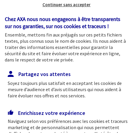
Continuer sans accepter
et protéger votre patrimoine dans
la durée
Chez AXA nous nous engageons à être transparents
✔ Des produits et services exslusifs
sur nos garanties, sur nos
cookies et traceurs
!
Ensemble, mettons fin aux préjugés sur ces petits fichiers
textes, plus connus sous le nom de
cookies
. Ils nous aident à
traiter des informations essentielles pour garantir la
L'OFFRE PATRIMONIALE
sécurité du site et faire évoluer votre expérience en ligne,
dans le respect de votre vie privée.
Partagez vos attentes
Soyez toujours plus satisfait en acceptant les
cookies
de
Une solution pour chaque
mesure d’audience et d’avis utilisateurs qui nous aident à
faire évoluer nos offres et nos services.
situation
Retrouvez tous les avantages et services
Enrichissez votre expérience
bancaires à votre disposition. Être à vos côtés
Naviguez selon vos préférences avec les
cookies et traceurs
marketing et de personnalisation qui nous permettent
au quotidien et dans vos projets est notre