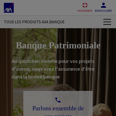
Accéder au Contenu
Accéder au Pied de page
ASSISTANCE
ESPACE CLIENT
TOUS LES PRODUITS AXA BANQUE
Compte bancaire
Banque Patrimoniale
Carte bancaire
Au quotidien comme pour vos projets
Crédit consommation
d'avenir, vous avez l'assurance d'être
Epargne
dans la bonne banque
Bourse
Application mobile
Parlons ensemble de