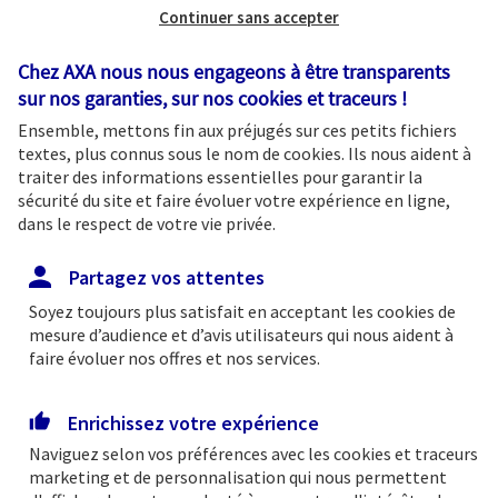
Continuer sans accepter
et protéger votre patrimoine dans
la durée
Chez AXA nous nous engageons à être transparents
✔ Des produits et services exslusifs
sur nos garanties, sur nos
cookies et traceurs
!
Ensemble, mettons fin aux préjugés sur ces petits fichiers
textes, plus connus sous le nom de
cookies
. Ils nous aident à
traiter des informations essentielles pour garantir la
L'OFFRE PATRIMONIALE
sécurité du site et faire évoluer votre expérience en ligne,
dans le respect de votre vie privée.
Partagez vos attentes
Soyez toujours plus satisfait en acceptant les
cookies
de
Une solution pour chaque
mesure d’audience et d’avis utilisateurs qui nous aident à
faire évoluer nos offres et nos services.
situation
Retrouvez tous les avantages et services
Enrichissez votre expérience
bancaires à votre disposition. Être à vos côtés
Naviguez selon vos préférences avec les
cookies et traceurs
marketing et de personnalisation qui nous permettent
au quotidien et dans vos projets est notre