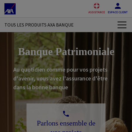
Accéder au Contenu
Accéder au Pied de page
ASSISTANCE
ESPACE CLIENT
TOUS LES PRODUITS AXA BANQUE
Compte bancaire
Banque Patrimoniale
Carte bancaire
Au quotidien comme pour vos projets
Crédit consommation
d'avenir, vous avez l'assurance d'être
Epargne
dans la bonne banque
Bourse
Application mobile
Parlons ensemble de