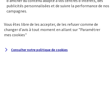
d'afficher du contenu adapté à vos centres d'intérêts, des
priorité.
publicités personnalisées et de suivre la performance de nos
campagnes.
Vous êtes libre de les accepter, de les refuser comme de
changer d'avis à tout moment en allant sur
"Paramétrer
mes
cookies
"
Consulter notre politique de
cookies
Une gamme exclusive de
produits d'épargne
Une sélection de solutions d’épargne
sécurisée et de placements financiers :