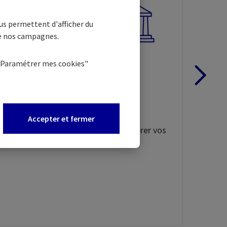
En
us permettent d'afficher du
fi
de nos campagnes.
Nou
"Paramétrer mes
cookies
"
dif
Changer de banque
Séc
facilement
mie
Un service gratuit(8) pour faire un
Accepter et fermer
changement de banque et transférer vos
opérations courantes.