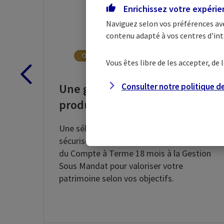
Enrichissez votre expéri
Naviguez selon vos préférences av
contenu adapté à vos centres d'int
Vous êtes libre de les accepter, d
Une gamme exclusive de
Consulter notre politique d
produits d'épargne
Une sélection de solutions d’épargne
sécurisée et de placements financiers :
du Compte à Terme 18 mois à la Gestion
Sous Mandat pour valoriser votre
patrimoine selon vos objectifs.