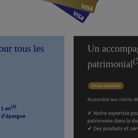
ur tous les
Un accompa
(
patrimonial
Accessible aux clients d
(3)
 1 an
✔ Notre expertise pou
 d'épargne
patrimoine dans la du
✔ Des produits et serv