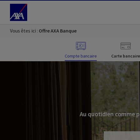
Accéder au Contenu
Accéder au Pied de page
Vous êtes ici :
Offre AXA Banque
Compte bancaire
Carte bancaire
Au quotidien comme po