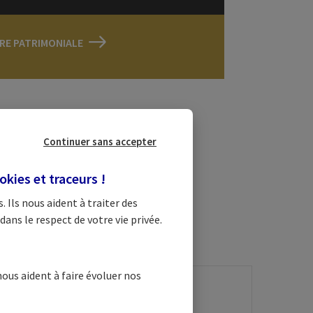
FRE PATRIMONIALE
Continuer sans accepter
n
okies et traceurs
!
e à vos côtés au
s
. Ils nous aident à traiter des
dans le respect de votre vie privée.
nous aident à faire évoluer nos