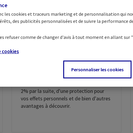
ence
ec les
cookies et traceurs
marketing et de personnalisation qui no
érêts, des publicités personnalisées et de suivre la performance 
e les refuser comme de changer d'avis à tout moment en allant sur
Une formule de compte
e
cookies
complète et avantageuse
Avec la Formule Ogoon(7), profitez d'un
Personnaliser les cookies
remboursement de 8% de vos primes
d’assurance AXA(3) pendant 1 an, puis de
2% par la suite, d'une protection pour
vos effets personnels et de bien d'autres
avantages à découvrir.