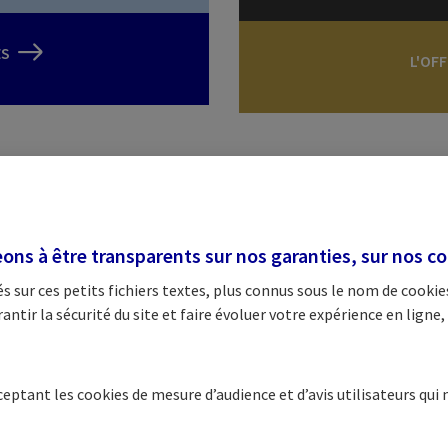
ES
L'OF
ne solution pour chaque situatio
ns à être transparents sur nos garanties, sur nos
co
les avantages et services bancaires à votre disposition. Êtr
 sur ces petits fichiers textes, plus connus sous le nom de
cookie
quotidien et dans vos projets est notre priorité.
tir la sécurité du site et faire évoluer votre expérience en ligne, 
cceptant les
cookies
de mesure d’audience et d’avis utilisateurs qui 