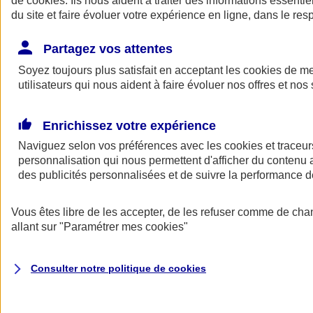
de
cookies
. Ils nous aident à traiter des informations essentie
du site et faire évoluer votre expérience en ligne, dans le resp
Assurance auto
Assurance jeune conducteur
Partagez vos attentes
Assurance forfait km
Soyez toujours plus satisfait en acceptant les
Assurance véhicule de collection
cookies
de mes
Assurance monospace
utilisateurs qui nous aident à faire évoluer nos offres et nos 
Garanties assurance auto
Nos formules assurance auto en ligne
Assurance Auto Malus
Enrichissez votre expérience
Services et avantages auto AXA
Naviguez selon vos préférences avec les
Assurance citoyenne auto
cookies et traceur
Assurer 2 voitures
personnalisation qui nous permettent d'afficher du contenu a
Assurance auto en ligne
des publicités personnalisées et de suivre la performance
Vous êtes libre de les accepter, de les refuser comme de cha
allant sur
"Paramétrer mes
cookies
"
Consulter notre politique de
cookies