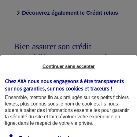
Découvrez également le Crédit relais
Bien assurer son crédit
immobilier c'est vous protéger
et protéger vos proches
Continuer sans accepter
Chez AXA nous nous engageons à être transparents
sur nos garanties, sur nos
cookies et traceurs
!
Assurer un nouvel emprunt
Ensemble, mettons fin aux préjugés sur ces petits fichiers
textes, plus connus sous le nom de
cookies
. Ils nous
aident à traiter des informations essentielles pour garantir
Alléger votre budget et/ou renforcer les
la sécurité du site et faire évoluer votre expérience en
ligne, dans le respect de votre vie privée.
garanties d'assurance sur un emprunt
déjà en cours