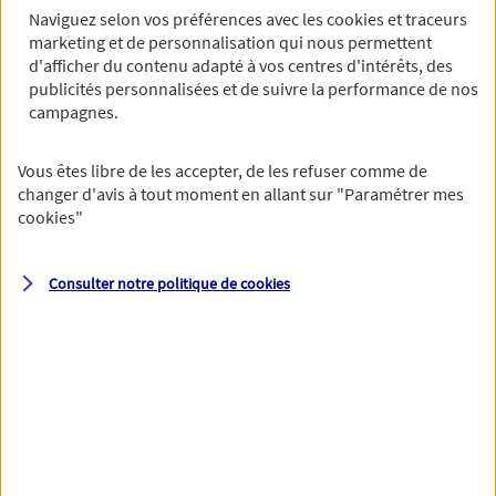
Naviguez selon vos préférences avec les
cookies et traceurs
marketing et de personnalisation qui nous permettent
Adresse email*
d'afficher du contenu adapté à vos centres d'intérêts, des
publicités personnalisées et de suivre la performance de nos
campagnes.
Votre adresse email et votre numéro de téléphone sont nécessaires
afin de nous permettre de vous recontacter.
Vous êtes libre de les accepter, de les refuser comme de
changer d'avis à tout moment en allant sur
"Paramétrer mes
Adresse (N° et nom de la rue)*
cookies
"
Consulter notre politique de
cookies
Code postal*
Ville*