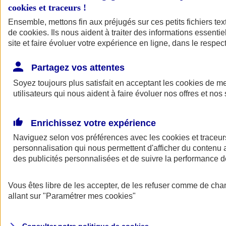
cookies et traceurs
!
Ensemble, mettons fin aux préjugés sur ces petits fichiers te
Assurance auto
de
cookies
Assurance jeune conducteur
. Ils nous aident à traiter des informations essentie
Assurance forfait km
site et faire évoluer votre expérience en ligne, dans le respect
Assurance véhicule de collection
Assurance monospace
Partagez vos attentes
Garanties assurance auto
Nos formules assurance auto en ligne
Soyez toujours plus satisfait en acceptant les
cookies
de mes
Assurance Auto Malus
utilisateurs qui nous aident à faire évoluer nos offres et nos 
Services et avantages auto AXA
Assurance citoyenne auto
Assurer 2 voitures
Enrichissez votre expérience
Assurance auto en ligne
Naviguez selon vos préférences avec les
cookies et traceur
personnalisation qui nous permettent d'afficher du contenu a
des publicités personnalisées et de suivre la performance
Vous êtes libre de les accepter, de les refuser comme de cha
allant sur
"Paramétrer mes
cookies
"