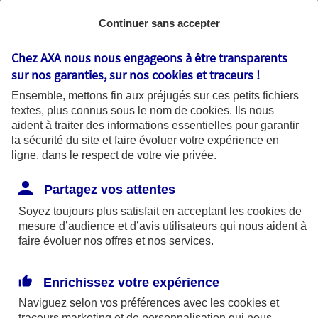
Continuer sans accepter
Chez AXA nous nous engageons à être transparents
sur nos garanties, sur nos
cookies et traceurs
!
Ensemble, mettons fin aux préjugés sur ces petits fichiers
textes, plus connus sous le nom de
cookies
. Ils nous
aident à traiter des informations essentielles pour garantir
la sécurité du site et faire évoluer votre expérience en
ligne, dans le respect de votre vie privée.
La cybersécurité prévention et bonnes
Partagez vos attentes
pratiques
Soyez toujours plus satisfait en acceptant les
cookies
de
Que vous utilisiez votre ordinateur pour
mesure d’audience et d’avis utilisateurs qui nous aident à
faire évoluer nos offres et nos services.
travailler, pour surfer sur Internet ou tout
simplement pour vous divertir, les questions
de sécurité sont essentielles. Parce que
Enrichissez votre expérience
protection rime avec prévention, voici
Naviguez selon vos préférences avec les
cookies et
quelques conseils pour renforcer la sécurité
traceurs
marketing et de personnalisation qui nous