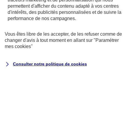
de votre ordinateur.
permettent d'afficher du contenu adapté à vos centres
d'intérêts, des publicités personnalisées et de suivre la
performance de nos campagnes.
Vous êtes libre de les accepter, de les refuser comme de
changer d'avis à tout moment en allant sur
"Paramétrer
mes
cookies
"
Consulter notre politique de
cookies
Utilisation des données personnelles
Nous vous disons tout au sujet de
l'utilisation de vos données personnelles
concernant les contrats de type Assurance
ainsi qu'au sujet des contrats de type
Banque et Crédit.