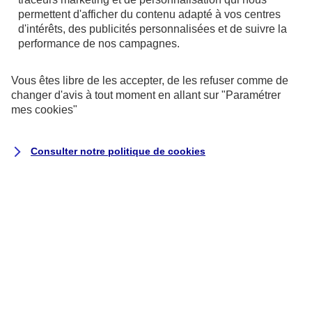
de votre ordinateur.
permettent d'afficher du contenu adapté à vos centres
d'intérêts, des publicités personnalisées et de suivre la
performance de nos campagnes.
Vous êtes libre de les accepter, de les refuser comme de
changer d'avis à tout moment en allant sur
"Paramétrer
mes
cookies
"
Consulter notre politique de
cookies
Utilisation des données personnelles
Nous vous disons tout au sujet de
l'utilisation de vos données personnelles
concernant les contrats de type Assurance
ainsi qu'au sujet des contrats de type
Banque et Crédit.