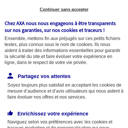
Continuer sans accepter
Chez AXA nous nous engageons à être transparents
sur nos garanties, sur nos
cookies et traceurs
!
Ensemble, mettons fin aux préjugés sur ces petits fichiers
textes, plus connus sous le nom de
cookies
. Ils nous
aident à traiter des informations essentielles pour garantir
la sécurité du site et faire évoluer votre expérience en
ligne, dans le respect de votre vie privée.
La cybersécurité prévention et bonnes
Partagez vos attentes
pratiques
Soyez toujours plus satisfait en acceptant les
cookies
de
Que vous utilisiez votre ordinateur pour
mesure d’audience et d’avis utilisateurs qui nous aident à
faire évoluer nos offres et nos services.
travailler, pour surfer sur Internet ou tout
simplement pour vous divertir, les questions
de sécurité sont essentielles. Parce que
Enrichissez votre expérience
protection rime avec prévention, voici
Naviguez selon vos préférences avec les
cookies et
quelques conseils pour renforcer la sécurité
traceurs
marketing et de personnalisation qui nous