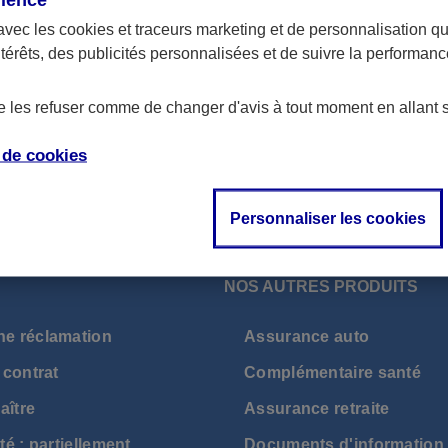
contrats de type Banque et Crédit.
avec les
cookies et traceurs
marketing et de personnalisation qui
ntérêts, des publicités personnalisées et de suivre la performa
de les refuser comme de changer d'avis à tout moment en allant 
e de
cookies
Personnaliser les cookies
NOS AUTRES PRODUITS
ne réclamation
Assurance auto
 contrat
Complémentaire santé
aître
Assurance retraite
té : partiellement
Documents d'information 