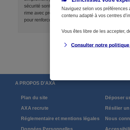
sécurité sont essentielles. Parce que protection
Naviguez selon vos préférences 
rime avec prévention, voici quelques conseils
contenu adapté à vos centres d'i
pour renforcer la sécurité de votre ordinateur.
Vous êtes libre de les accepter, 
Consulter notre politiqu
A PROPOS D'AXA
Plan du site
Déposer u
AXA recrute
Résilier un
Réglementaire et mentions légales
Nous conn
Données Personnelles
Accessibili