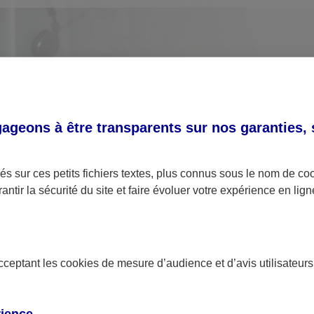
geons à être transparents sur nos garanties,
s sur ces petits fichiers textes, plus connus sous le nom de
co
antir la sécurité du site et faire évoluer votre expérience en lign
Utilisation des données personnelles
acceptant les
cookies
de mesure d’audience et d’avis utilisateurs
Nous vous disons tout au sujet de l'utilisation de
vos données personnelles concernant les
contrats de type Assurance ainsi qu'au sujet des
rience