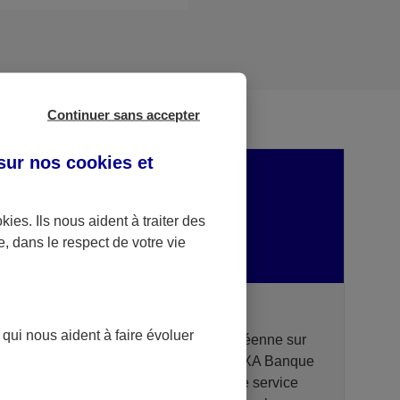
Continuer sans accepter
 sur nos
cookies et
okies
. Ils nous aident à traiter des
e, dans le respect de votre vie
DSP2 AXA Banque - Portail API
 qui nous aident à faire évoluer
Dans le cadre de la Directive Européenne sur
les services de paiement (DSP2), AXA Banque
met à disposition des prestataires de service