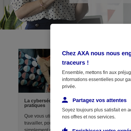
Chez AXA nous nous enga
traceurs
!
Ensemble, mettons fin aux préjugé
informations essentielles pour gar
privée.
Partagez vos attentes
La cybersécurité prévention et bonnes
pratiques
Soyez toujours plus satisfait en 
Que vous utilisiez votre ordinateur pour
nos offres et nos services.
travailler, pour surfer sur Internet ou tout
simplement pour vous divertir, les questions de
Enrichissez votre expé