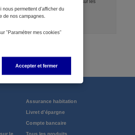
tiers (TPP), un portail d’information sur les
 nous permettent d'afficher du
interfaces techniques (API).
nce de nos campagnes.
sur
"Paramétrer mes
cookies
"
Accepter et fermer
Assurance habitation
Livret d'épargne
Compte bancaire
sur le
Tous les produits