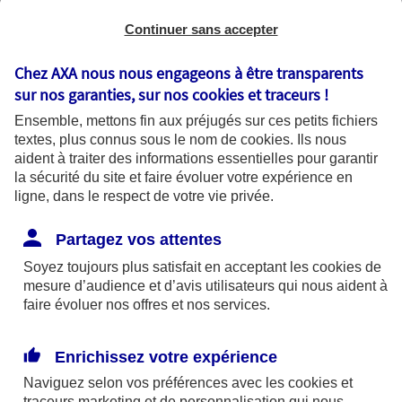
Continuer sans accepter
Chez AXA nous nous engageons à être transparents
sur nos garanties, sur nos
cookies et traceurs
!
Ensemble, mettons fin aux préjugés sur ces petits fichiers
textes, plus connus sous le nom de
cookies
. Ils nous
aident à traiter des informations essentielles pour garantir
la sécurité du site et faire évoluer votre expérience en
ligne, dans le respect de votre vie privée.
La cybersécurité prévention et bonnes
Partagez vos attentes
pratiques
Soyez toujours plus satisfait en acceptant les
cookies
de
Que vous utilisiez votre ordinateur pour
mesure d’audience et d’avis utilisateurs qui nous aident à
faire évoluer nos offres et nos services.
travailler, pour surfer sur Internet ou tout
simplement pour vous divertir, les questions
de sécurité sont essentielles. Parce que
Enrichissez votre expérience
protection rime avec prévention, voici
Naviguez selon vos préférences avec les
cookies et
quelques conseils pour renforcer la sécurité
traceurs
marketing et de personnalisation qui nous