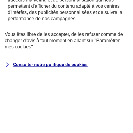
de votre ordinateur.
permettent d'afficher du contenu adapté à vos centres
d'intérêts, des publicités personnalisées et de suivre la
performance de nos campagnes.
Vous êtes libre de les accepter, de les refuser comme de
changer d'avis à tout moment en allant sur
"Paramétrer
mes
cookies
"
Consulter notre politique de
cookies
Utilisation des données personnelles
Nous vous disons tout au sujet de
l'utilisation de vos données personnelles
concernant les contrats de type Assurance
ainsi qu'au sujet des contrats de type
Banque et Crédit.