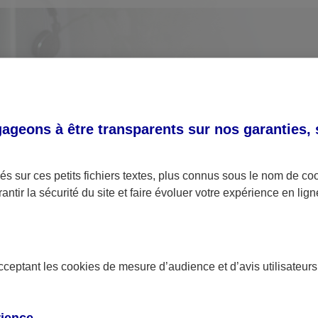
geons à être transparents sur nos garanties,
s sur ces petits fichiers textes, plus connus sous le nom de
co
antir la sécurité du site et faire évoluer votre expérience en lign
Utilisation des données personnelles
acceptant les
cookies
de mesure d’audience et d’avis utilisateurs
Nous vous disons tout au sujet de l'utilisation de
vos données personnelles concernant les
contrats de type Assurance ainsi qu'au sujet des
rience