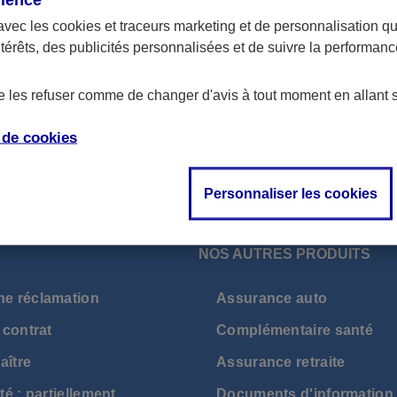
contrats de type Banque et Crédit.
avec les
cookies et traceurs
marketing et de personnalisation qui
ntérêts, des publicités personnalisées et de suivre la performa
de les refuser comme de changer d'avis à tout moment en allant 
e de
cookies
Personnaliser les cookies
NOS AUTRES PRODUITS
ne réclamation
Assurance auto
 contrat
Complémentaire santé
aître
Assurance retraite
té : partiellement
Documents d'information 