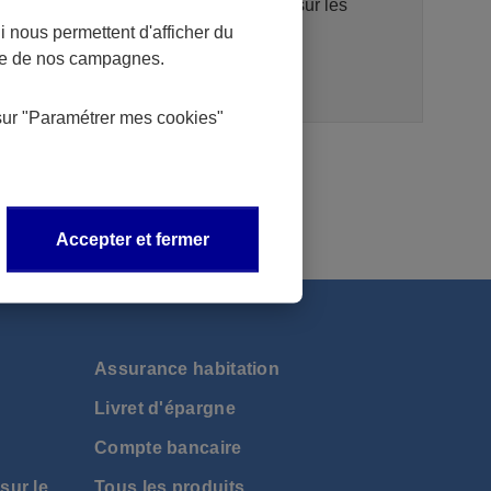
tiers (TPP), un portail d’information sur les
 nous permettent d'afficher du
interfaces techniques (API).
nce de nos campagnes.
sur
"Paramétrer mes
cookies
"
Accepter et fermer
Assurance habitation
Livret d'épargne
Compte bancaire
sur le
Tous les produits