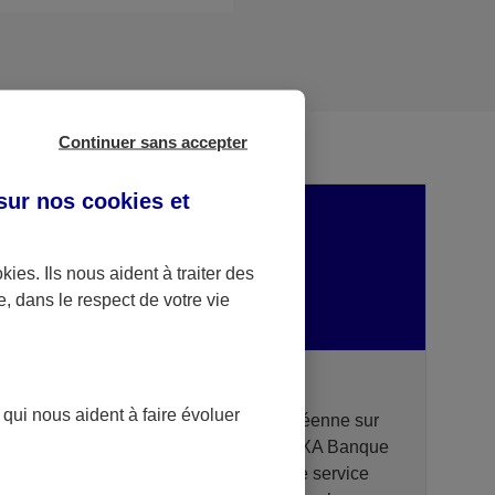
Continuer sans accepter
 sur nos
cookies et
okies
. Ils nous aident à traiter des
e, dans le respect de votre vie
DSP2 AXA Banque - Portail API
 qui nous aident à faire évoluer
Dans le cadre de la Directive Européenne sur
les services de paiement (DSP2), AXA Banque
met à disposition des prestataires de service