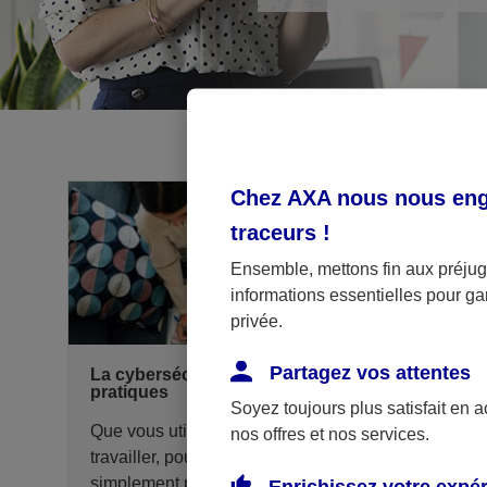
Chez AXA nous nous enga
traceurs
!
Ensemble, mettons fin aux préjugé
informations essentielles pour gar
privée.
Partagez vos attentes
La cybersécurité prévention et bonnes
pratiques
Soyez toujours plus satisfait en 
Que vous utilisiez votre ordinateur pour
nos offres et nos services.
travailler, pour surfer sur Internet ou tout
simplement pour vous divertir, les questions de
Enrichissez votre expé