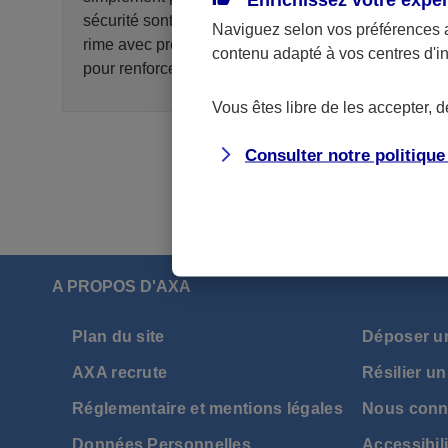
sécurité sont essentielles. Parce que protection
Naviguez selon vos préférences 
rime avec prévention, voici quelques conseils
contenu adapté à vos centres d'i
pour renforcer la sécurité de votre ordinateur.
Vous êtes libre de les accepter, 
Consulter notre politiqu
A PROPOS D'AXA
Plan du site
Déposer u
AXA recrute
Résilier un
Réglementaire et mentions légales
Nous conn
Données Personnelles
Accessibili