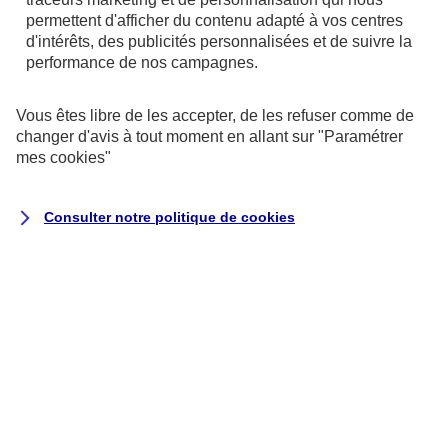
de votre ordinateur.
permettent d'afficher du contenu adapté à vos centres
d'intérêts, des publicités personnalisées et de suivre la
performance de nos campagnes.
Vous êtes libre de les accepter, de les refuser comme de
changer d'avis à tout moment en allant sur
"Paramétrer
mes
cookies
"
Consulter notre politique de
cookies
Utilisation des données personnelles
Nous vous disons tout au sujet de
l'utilisation de vos données personnelles
concernant les contrats de type Assurance
ainsi qu'au sujet des contrats de type
Banque et Crédit.