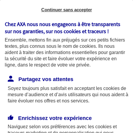
Continuer sans accepter
Chez AXA nous nous engageons à être transparents
sur nos garanties, sur nos
cookies et traceurs
!
Ensemble, mettons fin aux préjugés sur ces petits fichiers
textes, plus connus sous le nom de
cookies
. Ils nous
aident à traiter des informations essentielles pour garantir
la sécurité du site et faire évoluer votre expérience en
ligne, dans le respect de votre vie privée.
La cybersécurité prévention et bonnes
Partagez vos attentes
pratiques
Soyez toujours plus satisfait en acceptant les
cookies
de
Que vous utilisiez votre ordinateur pour
mesure d’audience et d’avis utilisateurs qui nous aident à
faire évoluer nos offres et nos services.
travailler, pour surfer sur Internet ou tout
simplement pour vous divertir, les questions
de sécurité sont essentielles. Parce que
Enrichissez votre expérience
protection rime avec prévention, voici
Naviguez selon vos préférences avec les
cookies et
quelques conseils pour renforcer la sécurité
traceurs
marketing et de personnalisation qui nous