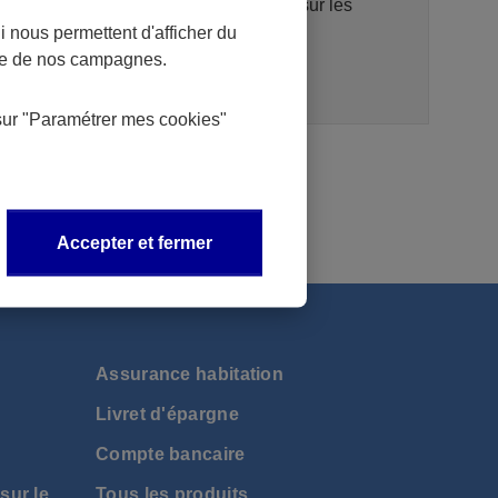
tiers (TPP), un portail d’information sur les
 nous permettent d'afficher du
interfaces techniques (API).
nce de nos campagnes.
sur
"Paramétrer mes
cookies
"
Accepter et fermer
Assurance habitation
Livret d'épargne
Compte bancaire
sur le
Tous les produits