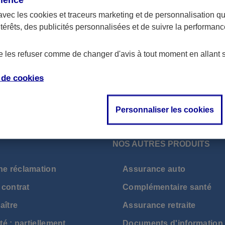
contrats de type Banque et Crédit.
avec les
cookies et traceurs
marketing et de personnalisation qui
ntérêts, des publicités personnalisées et de suivre la performa
de les refuser comme de changer d'avis à tout moment en allant 
e de
cookies
Personnaliser les cookies
NOS AUTRES PRODUITS
ne réclamation
Assurance auto
 contrat
Complémentaire santé
aître
Assurance retraite
té : partiellement
Documents d'information 