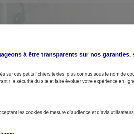
geons à être transparents sur nos garanties,
s sur ces petits fichiers textes, plus connus sous le nom de
co
antir la sécurité du site et faire évoluer votre expérience en lign
Utilisation des données personnelles
acceptant les
cookies
de mesure d’audience et d’avis utilisateurs
Nous vous disons tout au sujet de l'utilisation de
vos données personnelles concernant les
contrats de type Assurance ainsi qu'au sujet des
rience