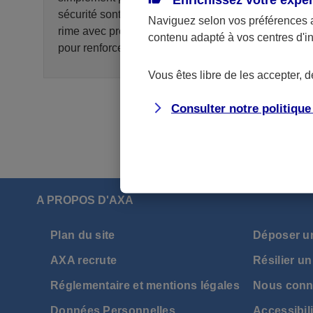
sécurité sont essentielles. Parce que protection
Naviguez selon vos préférences 
rime avec prévention, voici quelques conseils
contenu adapté à vos centres d'i
pour renforcer la sécurité de votre ordinateur.
Vous êtes libre de les accepter, 
Consulter notre politiqu
A PROPOS D'AXA
Plan du site
Déposer u
AXA recrute
Résilier un
Réglementaire et mentions légales
Nous conn
Données Personnelles
Accessibili