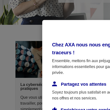
Chez AXA nous nous enga
traceurs
!
Ensemble, mettons fin aux préjugé
informations essentielles pour gar
privée.
Partagez vos attentes
La cybersécurité prévention et bonnes
pratiques
Soyez toujours plus satisfait en 
Que vous utilisiez votre ordinateur pour
nos offres et nos services.
travailler, pour surfer sur Internet ou tout
simplement pour vous divertir, les questions de
Enrichissez votre expé