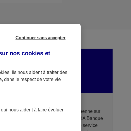
Continuer sans accepter
 sur nos
cookies et
okies
. Ils nous aident à traiter des
e, dans le respect de votre vie
DSP2 AXA Banque - Portail API
 qui nous aident à faire évoluer
Dans le cadre de la Directive Européenne sur
les services de paiement (DSP2), AXA Banque
met à disposition des prestataires de service