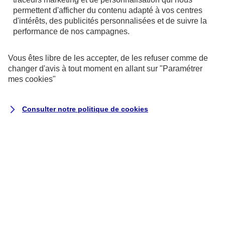
de votre ordinateur.
permettent d'afficher du contenu adapté à vos centres
d'intérêts, des publicités personnalisées et de suivre la
performance de nos campagnes.
Vous êtes libre de les accepter, de les refuser comme de
changer d'avis à tout moment en allant sur
"Paramétrer
mes
cookies
"
Consulter notre politique de
cookies
Utilisation des données personnelles
Nous vous disons tout au sujet de
l'utilisation de vos données personnelles
concernant les contrats de type Assurance
ainsi qu'au sujet des contrats de type
Banque et Crédit.