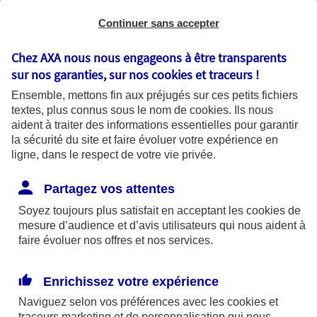
Continuer sans accepter
Chez AXA nous nous engageons à être transparents
sur nos garanties, sur nos
cookies et traceurs
!
Ensemble, mettons fin aux préjugés sur ces petits fichiers
textes, plus connus sous le nom de
cookies
. Ils nous
aident à traiter des informations essentielles pour garantir
la sécurité du site et faire évoluer votre expérience en
ligne, dans le respect de votre vie privée.
La cybersécurité prévention et bonnes
Partagez vos attentes
pratiques
Soyez toujours plus satisfait en acceptant les
cookies
de
Que vous utilisiez votre ordinateur pour
mesure d’audience et d’avis utilisateurs qui nous aident à
faire évoluer nos offres et nos services.
travailler, pour surfer sur Internet ou tout
simplement pour vous divertir, les questions
de sécurité sont essentielles. Parce que
Enrichissez votre expérience
protection rime avec prévention, voici
Naviguez selon vos préférences avec les
cookies et
quelques conseils pour renforcer la sécurité
traceurs
marketing et de personnalisation qui nous