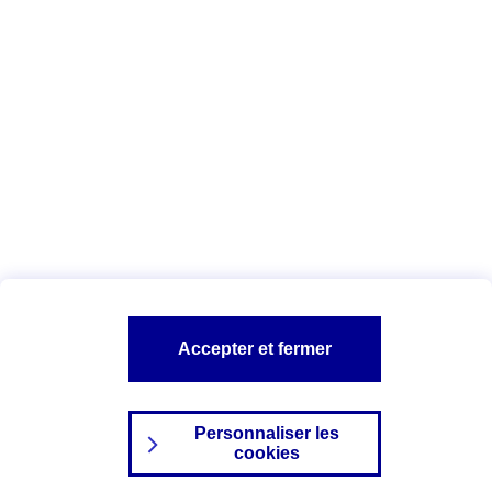
Date : Juin 2025
Vous êtes ici :
Configuration et sécurité
Vos données personnelles
AXA assurance
A PROPOS D'AXA
NOS AUTRES PRODUITS
SITES AXA
Accepter et fermer
Personnaliser les
cookies
©2024 AXA Tous droits réservés