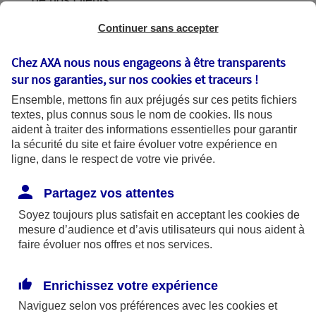
de nos clients.
Continuer sans accepter
Chez AXA nous nous engageons à être transparents
L'utilisation de vos données
sur nos garanties, sur nos
cookies et traceurs
!
Ensemble, mettons fin aux préjugés sur ces petits fichiers
textes, plus connus sous le nom de
cookies
. Ils nous
aident à traiter des informations essentielles pour garantir
la sécurité du site et faire évoluer votre expérience en
AXA France utilise vos données dans le
ligne, dans le respect de votre vie privée.
cadre de finalités se fondant sur les bases
légales suivantes :
Partagez vos attentes
Soyez toujours plus satisfait en acceptant les
cookies
de
mesure d’audience et d’avis utilisateurs qui nous aident à
Bases légales
faire évoluer nos offres et nos services.
Enrichissez votre expérience
Finalités
Naviguez selon vos préférences avec les
cookies et