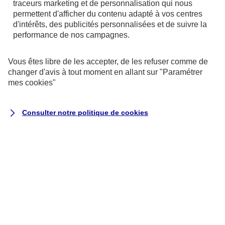
traceurs
marketing et de personnalisation qui nous
permettent d'afficher du contenu adapté à vos centres
d'intérêts, des publicités personnalisées et de suivre la
performance de nos campagnes.
Vous êtes libre de les accepter, de les refuser comme de
changer d'avis à tout moment en allant sur
"Paramétrer
mes
cookies
"
Consulter notre politique de
cookies
Exécution du contrat ou de
mesures précontractuelles
la passation, la gestion (y
compris commerciale) et
l’exécution de vos contrats
d’assurance, ce qui peut inclure