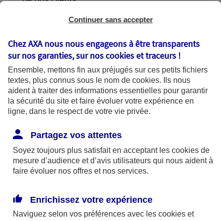
de nos clients.
Continuer sans accepter
Chez AXA nous nous engageons à être transparents
L'utilisation de vos données
sur nos garanties, sur nos
cookies et traceurs
!
Ensemble, mettons fin aux préjugés sur ces petits fichiers
textes, plus connus sous le nom de
cookies
. Ils nous
aident à traiter des informations essentielles pour garantir
la sécurité du site et faire évoluer votre expérience en
AXA France utilise vos données dans le
ligne, dans le respect de votre vie privée.
cadre de finalités se fondant sur les bases
légales suivantes :
Partagez vos attentes
Soyez toujours plus satisfait en acceptant les
cookies
de
mesure d’audience et d’avis utilisateurs qui nous aident à
Bases légales
faire évoluer nos offres et nos services.
Enrichissez votre expérience
Finalités
Naviguez selon vos préférences avec les
cookies et