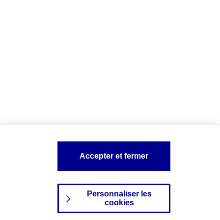
Date : Juin 2025
Vous êtes ici :
Configuration et sécurité
Vos données personnelles
AXA assurance
A PROPOS D'AXA
NOS AUTRES PRODUITS
SITES AXA
Accepter et fermer
Personnaliser les
cookies
©2024 AXA Tous droits réservés