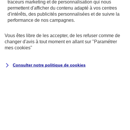
traceurs
marketing et de personnalisation qui nous
permettent d'afficher du contenu adapté à vos centres
d'intérêts, des publicités personnalisées et de suivre la
performance de nos campagnes.
Vous êtes libre de les accepter, de les refuser comme de
changer d'avis à tout moment en allant sur
"Paramétrer
mes
cookies
"
Consulter notre politique de
cookies
Exécution du contrat ou de
mesures précontractuelles
la passation, la gestion (y
compris commerciale) et
l’exécution de vos contrats
d’assurance, ce qui peut inclure