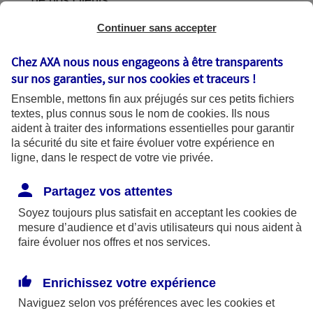
de nos clients.
Continuer sans accepter
Chez AXA nous nous engageons à être transparents
L'utilisation de vos données
sur nos garanties, sur nos
cookies et traceurs
!
Ensemble, mettons fin aux préjugés sur ces petits fichiers
textes, plus connus sous le nom de
cookies
. Ils nous
aident à traiter des informations essentielles pour garantir
la sécurité du site et faire évoluer votre expérience en
AXA France utilise vos données dans le
ligne, dans le respect de votre vie privée.
cadre de finalités se fondant sur les bases
légales suivantes :
Partagez vos attentes
Soyez toujours plus satisfait en acceptant les
cookies
de
mesure d’audience et d’avis utilisateurs qui nous aident à
Bases légales
faire évoluer nos offres et nos services.
Enrichissez votre expérience
Finalités
Naviguez selon vos préférences avec les
cookies et