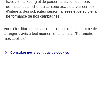
traceurs
marketing et de personnalisation qui nous
permettent d'afficher du contenu adapté à vos centres
d'intérêts, des publicités personnalisées et de suivre la
performance de nos campagnes.
Vous êtes libre de les accepter, de les refuser comme de
changer d'avis à tout moment en allant sur
"Paramétrer
mes
cookies
"
Consulter notre politique de
cookies
Exécution du contrat ou de
mesures précontractuelles
la passation, la gestion (y
compris commerciale) et
l’exécution de vos contrats
d’assurance, ce qui peut inclure