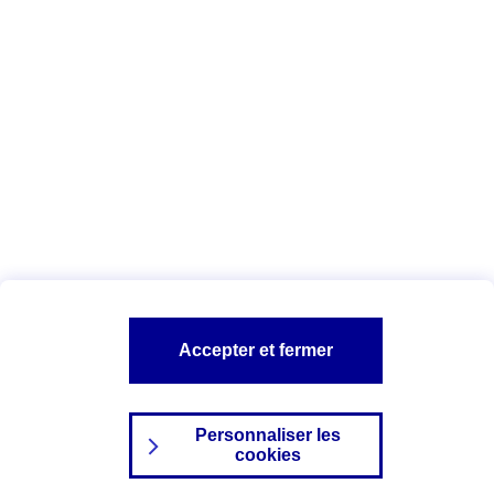
Date : Juin 2025
Vous êtes ici :
Configuration et sécurité
Vos données personnelles
AXA assurance
A PROPOS D'AXA
NOS AUTRES PRODUITS
SITES AXA
Accepter et fermer
Personnaliser les
cookies
©2024 AXA Tous droits réservés