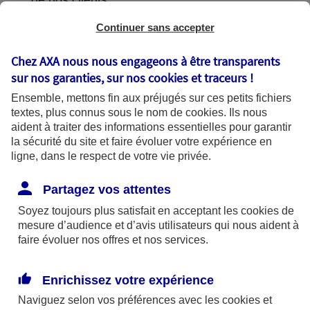
de nos clients.
Continuer sans accepter
Chez AXA nous nous engageons à être transparents
L'utilisation de vos données
sur nos garanties, sur nos
cookies et traceurs
!
Ensemble, mettons fin aux préjugés sur ces petits fichiers
textes, plus connus sous le nom de
cookies
. Ils nous
aident à traiter des informations essentielles pour garantir
la sécurité du site et faire évoluer votre expérience en
AXA France utilise vos données dans le
ligne, dans le respect de votre vie privée.
cadre de finalités se fondant sur les bases
légales suivantes :
Partagez vos attentes
Soyez toujours plus satisfait en acceptant les
cookies
de
mesure d’audience et d’avis utilisateurs qui nous aident à
Bases légales
faire évoluer nos offres et nos services.
Enrichissez votre expérience
Finalités
Naviguez selon vos préférences avec les
cookies et