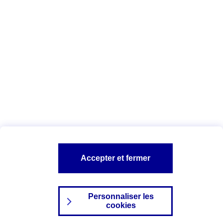
Date : Juin 2025
Vous êtes ici :
Configuration et sécurité
Vos données personnelles
AXA assurance
A PROPOS D'AXA
NOS AUTRES PRODUITS
SITES AXA
Accepter et fermer
Personnaliser les
cookies
©2024 AXA Tous droits réservés