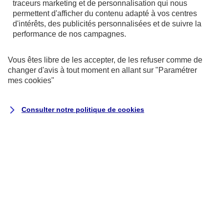
traceurs
marketing et de personnalisation qui nous
permettent d'afficher du contenu adapté à vos centres
d'intérêts, des publicités personnalisées et de suivre la
performance de nos campagnes.
Vous êtes libre de les accepter, de les refuser comme de
changer d'avis à tout moment en allant sur
"Paramétrer
mes
cookies
"
Consulter notre politique de
cookies
Exécution du contrat ou de
mesures précontractuelles
la passation, la gestion (y
compris commerciale) et
l’exécution de vos contrats
d’assurance, ce qui peut inclure