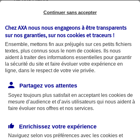
de nos clients.
Continuer sans accepter
Chez AXA nous nous engageons à être transparents
L'utilisation de vos données
sur nos garanties, sur nos
cookies et traceurs
!
Ensemble, mettons fin aux préjugés sur ces petits fichiers
textes, plus connus sous le nom de
cookies
. Ils nous
aident à traiter des informations essentielles pour garantir
la sécurité du site et faire évoluer votre expérience en
AXA France utilise vos données dans le
ligne, dans le respect de votre vie privée.
cadre de finalités se fondant sur les bases
légales suivantes :
Partagez vos attentes
Soyez toujours plus satisfait en acceptant les
cookies
de
mesure d’audience et d’avis utilisateurs qui nous aident à
Bases légales
faire évoluer nos offres et nos services.
Enrichissez votre expérience
Finalités
Naviguez selon vos préférences avec les
cookies et