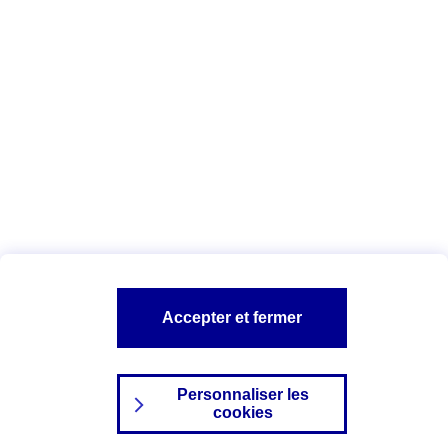
Date : Juin 2025
Vous êtes ici :
Configuration et sécurité
Vos données personnelles
AXA assurance
A PROPOS D'AXA
NOS AUTRES PRODUITS
SITES AXA
Accepter et fermer
Personnaliser les
cookies
©2024 AXA Tous droits réservés