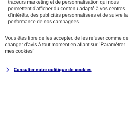
traceurs
marketing et de personnalisation qui nous
permettent d'afficher du contenu adapté à vos centres
d'intérêts, des publicités personnalisées et de suivre la
performance de nos campagnes.
Vous êtes libre de les accepter, de les refuser comme de
changer d'avis à tout moment en allant sur
"Paramétrer
mes
cookies
"
Consulter notre politique de
cookies
Exécution du contrat ou de
mesures précontractuelles
la passation, la gestion (y
compris commerciale) et
l’exécution de vos contrats
d’assurance, ce qui peut inclure