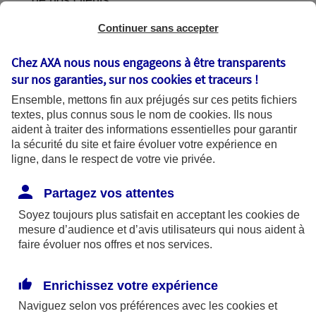
de nos clients.
Continuer sans accepter
Chez AXA nous nous engageons à être transparents
L'utilisation de vos données
sur nos garanties, sur nos
cookies et traceurs
!
Ensemble, mettons fin aux préjugés sur ces petits fichiers
textes, plus connus sous le nom de
cookies
. Ils nous
aident à traiter des informations essentielles pour garantir
la sécurité du site et faire évoluer votre expérience en
AXA France utilise vos données dans le
ligne, dans le respect de votre vie privée.
cadre de finalités se fondant sur les bases
légales suivantes :
Partagez vos attentes
Soyez toujours plus satisfait en acceptant les
cookies
de
mesure d’audience et d’avis utilisateurs qui nous aident à
Bases légales
faire évoluer nos offres et nos services.
Enrichissez votre expérience
Finalités
Naviguez selon vos préférences avec les
cookies et