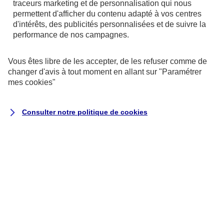
traceurs
marketing et de personnalisation qui nous
permettent d'afficher du contenu adapté à vos centres
d'intérêts, des publicités personnalisées et de suivre la
performance de nos campagnes.
Vous êtes libre de les accepter, de les refuser comme de
changer d'avis à tout moment en allant sur
"Paramétrer
mes
cookies
"
Consulter notre politique de
cookies
Exécution du contrat ou de
mesures précontractuelles
la passation, la gestion (y
compris commerciale) et
l’exécution de vos contrats
d’assurance, ce qui peut inclure