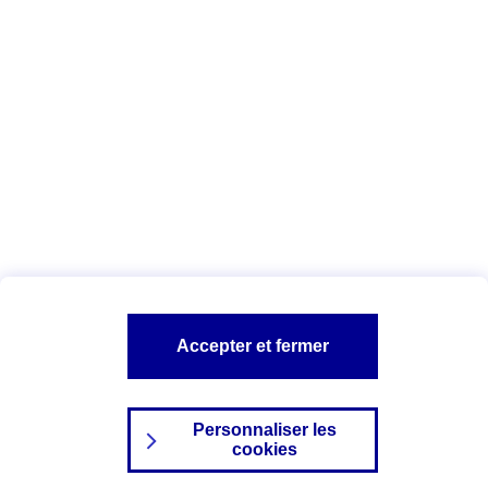
Date : Juin 2025
Vous êtes ici :
Configuration et sécurité
Vos données personnelles
AXA assurance
A PROPOS D'AXA
NOS AUTRES PRODUITS
SITES AXA
Accepter et fermer
Personnaliser les
cookies
©2024 AXA Tous droits réservés