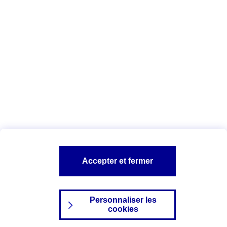
Date : Juin 2025
Vous êtes ici :
Configuration et sécurité
Vos données personnelles
AXA assurance
A PROPOS D'AXA
NOS AUTRES PRODUITS
SITES AXA
Accepter et fermer
Personnaliser les
cookies
©2024 AXA Tous droits réservés