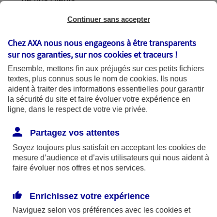
de nos clients.
Continuer sans accepter
Chez AXA nous nous engageons à être transparents
L'utilisation de vos données
sur nos garanties, sur nos
cookies et traceurs
!
Ensemble, mettons fin aux préjugés sur ces petits fichiers
textes, plus connus sous le nom de
cookies
. Ils nous
aident à traiter des informations essentielles pour garantir
la sécurité du site et faire évoluer votre expérience en
AXA France utilise vos données dans le
ligne, dans le respect de votre vie privée.
cadre de finalités se fondant sur les bases
légales suivantes :
Partagez vos attentes
Soyez toujours plus satisfait en acceptant les
cookies
de
mesure d’audience et d’avis utilisateurs qui nous aident à
Bases légales
faire évoluer nos offres et nos services.
Enrichissez votre expérience
Finalités
Naviguez selon vos préférences avec les
cookies et