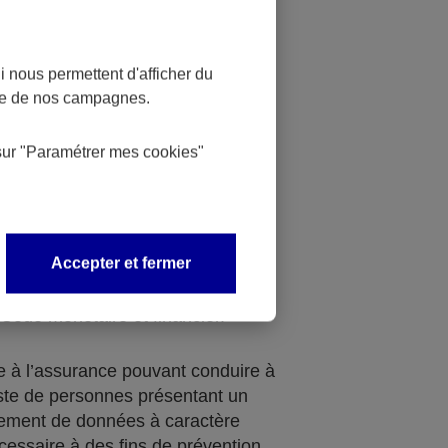
relatives aux infractions,
 nous permettent d'afficher du
s de sûreté soit au moment de la
nce de nos campagnes.
d’assurance, soit en cours de son
re de la gestion de réclamations
sur
"Paramétrer mes
cookies
"
chiment des capitaux et contre le
e, avec la mise en place d’une
Accepter et fermer
 pouvant aboutir à la rédaction
upçon ou à une mesure de gel des
 Code monétaire et financier.
de à l’assurance pouvant conduire à
liste de personnes présentant un
itement de données à caractère
cessaire à des fins de prévention