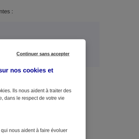
ntes :
Finalités
Continuer sans accepter
 sur nos
cookies et
n (y compris commerciale) et
ts d’assurance, ce qui peut inclure
éro de sécurité sociale et l’accès
okies
. Ils nous aident à traiter des
dentification des Personnes
e, dans le respect de votre vie
es conditions requises ;
l, devis en fonction de vos besoins
 qui nous aident à faire évoluer
poser des contrats adaptés à