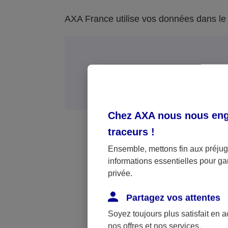
AXA France utilise vos données dans le c
Bases léga
Chez AXA nous nous enga
traceurs
!
Ensemble, mettons fin aux préjugé
informations essentielles pour gar
privée.
Partagez vos attentes
Exécution du contrat ou de me
Soyez toujours plus satisfait en 
nos offres et nos services.