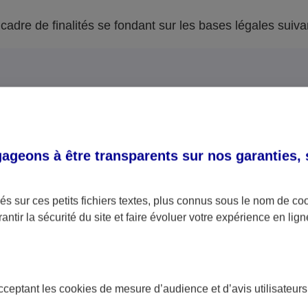
adre de finalités se fondant sur les bases légales suiva
les
geons à être transparents sur nos garanties,
la passation, la gestio
l’exécution de vos contra
l’utilisation de votre num
s sur ces petits fichiers textes, plus connus sous le nom de
co
au Registre National d’I
antir la sécurité du site et faire évoluer votre expérience en lign
Physiques (RNIPP) dans l
la délivrance de consei
sures précontractuelles
acceptant les
cookies
de mesure d’audience et d’avis utilisateurs
en assurance afin de pro