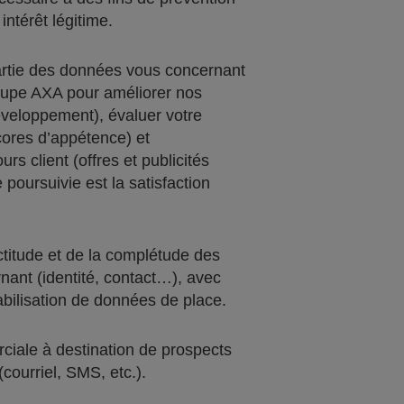
intérêt légitime.
artie des données vous concernant
roupe AXA pour améliorer nos
éveloppement), évaluer votre
scores d’appétence) et
rs client (offres et publicités
e poursuivie est la satisfaction
actitude et de la complétude des
nant (identité, contact…), avec
iabilisation de données de place.
iale à destination de prospects
(courriel, SMS, etc.).