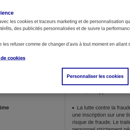
chaque situation.
rience
la collecte de données 
avec les
cookies et traceurs
marketing et de personnalisation qui
condamnations et mesure
ntérêts, des publicités personnalisées et de suivre la performa
souscription du contrat 
exécution ou dans le cad
de les refuser comme de changer d'avis à tout moment en allant 
et contentieux.
e de
cookies
gales et réglementaires
La lutte contre le blan
financement du terrorism
Personnaliser les cookies
surveillance des contrats
d’une déclaration de so
avoirs, en application du
time
La lutte contre la frau
une inscription sur une 
risque de fraude. Le tra
personnel strictement né