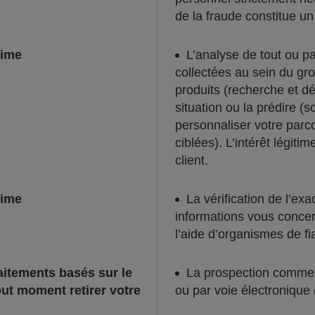
de la fraude constitue un 
time
L’analyse de tout ou p
collectées au sein du g
produits (recherche et d
situation ou la prédire (
personnaliser votre parcou
ciblées). L’intérêt légitim
client.
time
La vérification de l’ex
informations vous concer
l’aide d’organismes de f
raitements basés sur le
La prospection commerc
ut moment retirer votre
ou par voie électronique 