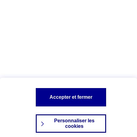
Date : Juin 2025
Vous êtes ici :
Configuration et sécurité
Vos données personnelles
AXA assurance
A PROPOS D'AXA
NOS AUTRES PRODUITS
SITES AXA
Accepter et fermer
Personnaliser les
cookies
©2024 AXA Tous droits réservés