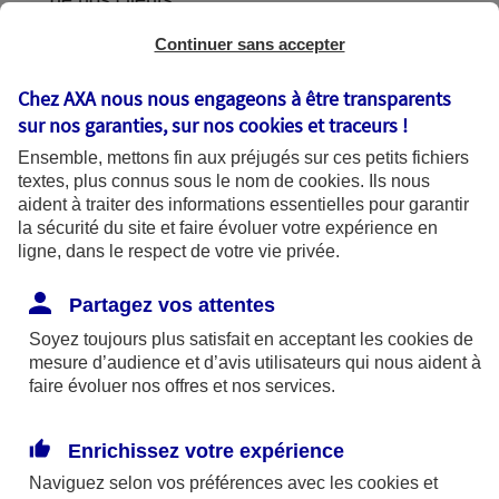
de nos clients.
Continuer sans accepter
Chez AXA nous nous engageons à être transparents
L'utilisation de vos données
sur nos garanties, sur nos
cookies et traceurs
!
Ensemble, mettons fin aux préjugés sur ces petits fichiers
textes, plus connus sous le nom de
cookies
. Ils nous
aident à traiter des informations essentielles pour garantir
la sécurité du site et faire évoluer votre expérience en
AXA France utilise vos données dans le
ligne, dans le respect de votre vie privée.
cadre de finalités se fondant sur les bases
légales suivantes :
Partagez vos attentes
Soyez toujours plus satisfait en acceptant les
cookies
de
mesure d’audience et d’avis utilisateurs qui nous aident à
Bases légales
faire évoluer nos offres et nos services.
Enrichissez votre expérience
Finalités
Naviguez selon vos préférences avec les
cookies et