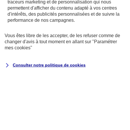
traceurs
marketing et de personnalisation qui nous
permettent d'afficher du contenu adapté à vos centres
d'intérêts, des publicités personnalisées et de suivre la
performance de nos campagnes.
Vous êtes libre de les accepter, de les refuser comme de
changer d'avis à tout moment en allant sur
"Paramétrer
mes
cookies
"
Consulter notre politique de
cookies
Exécution du contrat ou de
mesures précontractuelles
la passation, la gestion (y
compris commerciale) et
l’exécution de vos contrats
d’assurance, ce qui peut inclure