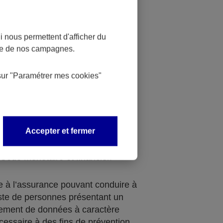
relatives aux infractions,
 nous permettent d'afficher du
s de sûreté soit au moment de la
nce de nos campagnes.
d’assurance, soit en cours de son
re de la gestion de réclamations
sur
"Paramétrer mes
cookies
"
chiment des capitaux et contre le
e, avec la mise en place d’une
Accepter et fermer
 pouvant aboutir à la rédaction
upçon ou à une mesure de gel des
 Code monétaire et financier.
de à l’assurance pouvant conduire à
liste de personnes présentant un
itement de données à caractère
cessaire à des fins de prévention