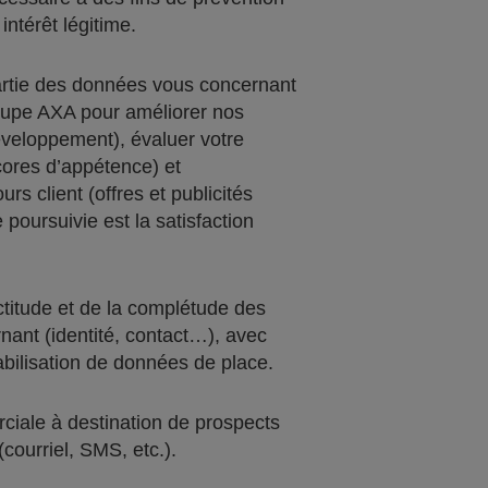
intérêt légitime.
artie des données vous concernant
roupe AXA pour améliorer nos
éveloppement), évaluer votre
scores d’appétence) et
rs client (offres et publicités
e poursuivie est la satisfaction
actitude et de la complétude des
nant (identité, contact…), avec
iabilisation de données de place.
iale à destination de prospects
(courriel, SMS, etc.).