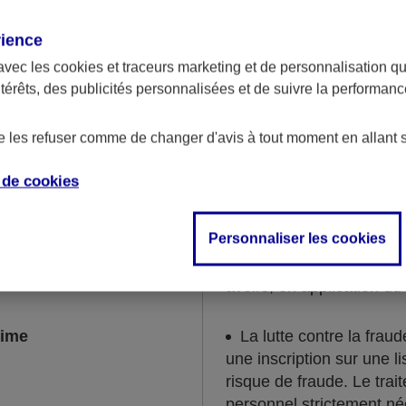
chaque situation.
rience
la collecte de données 
avec les
cookies et traceurs
marketing et de personnalisation qui
condamnations et mesure
ntérêts, des publicités personnalisées et de suivre la performa
souscription du contrat 
exécution ou dans le cad
de les refuser comme de changer d'avis à tout moment en allant 
et contentieux.
e de
cookies
gales et réglementaires
La lutte contre le blan
financement du terrorism
Personnaliser les cookies
surveillance des contrats
d’une déclaration de so
avoirs, en application du
time
La lutte contre la frau
une inscription sur une 
risque de fraude. Le tra
personnel strictement né