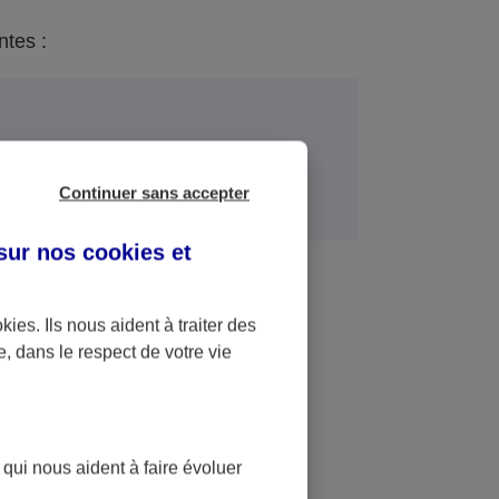
ntes :
Finalités
Continuer sans accepter
 sur nos
cookies et
n (y compris commerciale) et
ts d’assurance, ce qui peut inclure
éro de sécurité sociale et l’accès
okies
. Ils nous aident à traiter des
dentification des Personnes
e, dans le respect de votre vie
es conditions requises ;
l, devis en fonction de vos besoins
 qui nous aident à faire évoluer
poser des contrats adaptés à