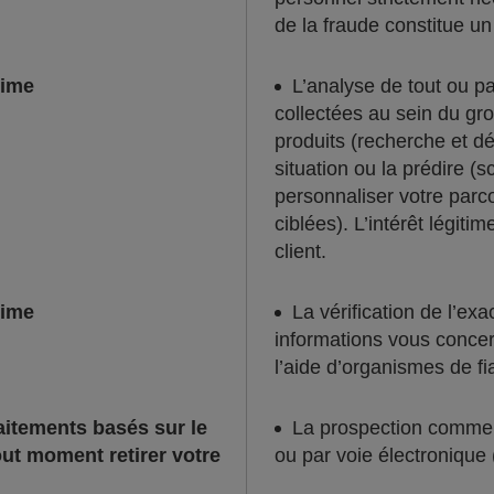
de la fraude constitue un 
time
L’analyse de tout ou p
collectées au sein du g
produits (recherche et d
situation ou la prédire (
personnaliser votre parcou
ciblées). L’intérêt légitim
client.
time
La vérification de l’ex
informations vous concer
l’aide d’organismes de f
raitements basés sur le
La prospection commerc
ut moment retirer votre
ou par voie électronique 