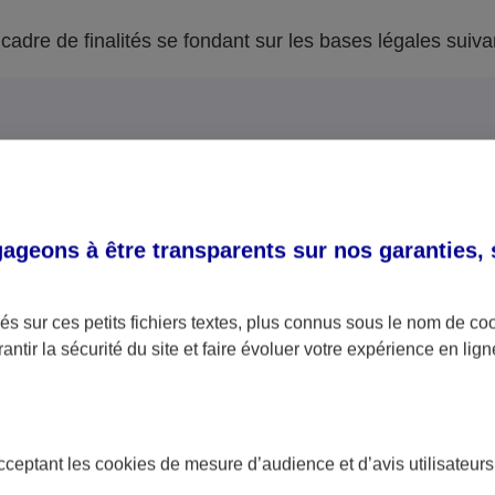
adre de finalités se fondant sur les bases légales suiva
les
geons à être transparents sur nos garanties,
la passation, la gestio
l’exécution de vos contra
l’utilisation de votre num
s sur ces petits fichiers textes, plus connus sous le nom de
co
au Registre National d’I
antir la sécurité du site et faire évoluer votre expérience en lign
Physiques (RNIPP) dans l
la délivrance de consei
sures précontractuelles
acceptant les
cookies
de mesure d’audience et d’avis utilisateurs
en assurance afin de pro