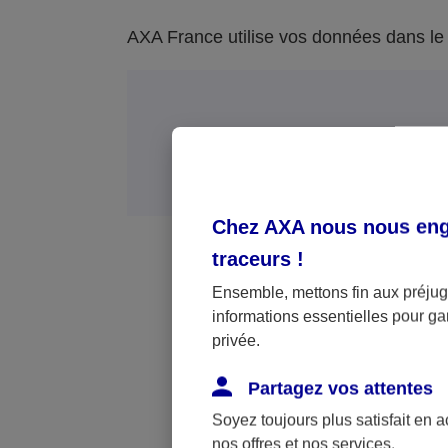
AXA France utilise vos données dans le c
Bases léga
Chez AXA nous nous enga
traceurs
!
Ensemble, mettons fin aux préjugé
informations essentielles pour gar
privée.
Partagez vos attentes
Exécution du contrat ou de me
Soyez toujours plus satisfait en 
nos offres et nos services.