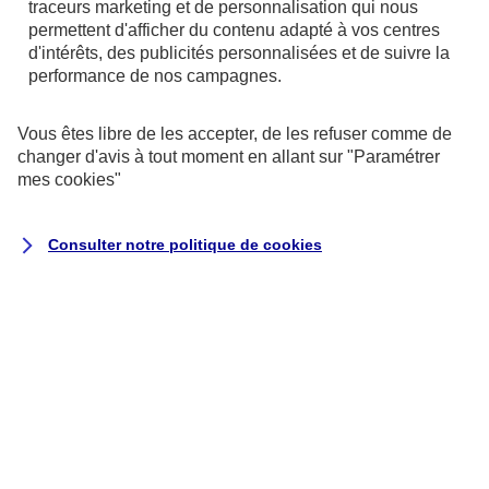
traceurs
marketing et de personnalisation qui nous
permettent d'afficher du contenu adapté à vos centres
d'intérêts, des publicités personnalisées et de suivre la
performance de nos campagnes.
Vous êtes libre de les accepter, de les refuser comme de
changer d'avis à tout moment en allant sur
"Paramétrer
mes
cookies
"
Consulter notre politique de
cookies
Exécution du contrat ou de
mesures précontractuelles
la passation, la gestion (y
compris commerciale) et
l’exécution de vos contrats
d’assurance, ce qui peut inclure