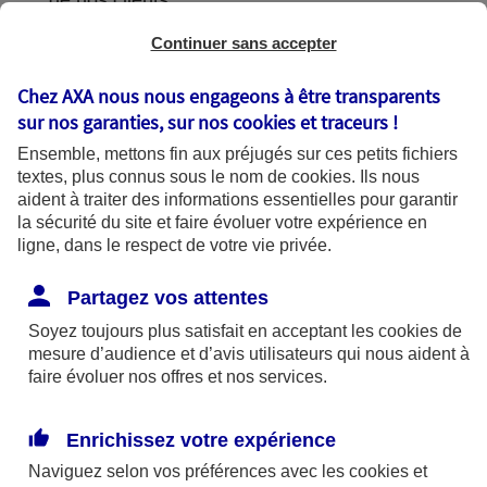
de nos clients.
Continuer sans accepter
Chez AXA nous nous engageons à être transparents
L'utilisation de vos données
sur nos garanties, sur nos
cookies et traceurs
!
Ensemble, mettons fin aux préjugés sur ces petits fichiers
textes, plus connus sous le nom de
cookies
. Ils nous
aident à traiter des informations essentielles pour garantir
la sécurité du site et faire évoluer votre expérience en
AXA France utilise vos données dans le
ligne, dans le respect de votre vie privée.
cadre de finalités se fondant sur les bases
légales suivantes :
Partagez vos attentes
Soyez toujours plus satisfait en acceptant les
cookies
de
mesure d’audience et d’avis utilisateurs qui nous aident à
Bases légales
faire évoluer nos offres et nos services.
Enrichissez votre expérience
Finalités
Naviguez selon vos préférences avec les
cookies et