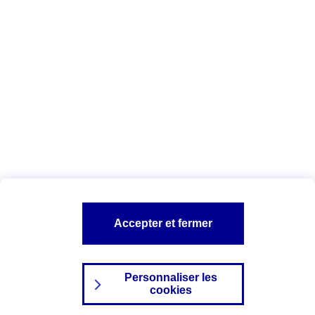
Date : Juin 2025
Vous êtes ici :
Configuration et sécurité
Vos données personnelles
AXA assurance
A PROPOS D'AXA
NOS AUTRES PRODUITS
SITES AXA
Accepter et fermer
Personnaliser les
cookies
©2024 AXA Tous droits réservés