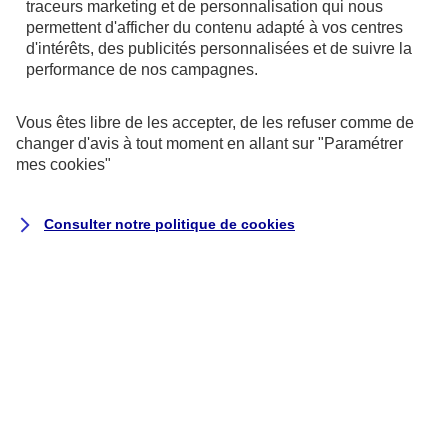
traceurs
marketing et de personnalisation qui nous
permettent d'afficher du contenu adapté à vos centres
d'intérêts, des publicités personnalisées et de suivre la
performance de nos campagnes.
Vous êtes libre de les accepter, de les refuser comme de
changer d'avis à tout moment en allant sur
"Paramétrer
mes
cookies
"
Consulter notre politique de
cookies
Exécution du contrat ou de
mesures précontractuelles
la passation, la gestion (y
compris commerciale) et
l’exécution de vos contrats
d’assurance, ce qui peut inclure