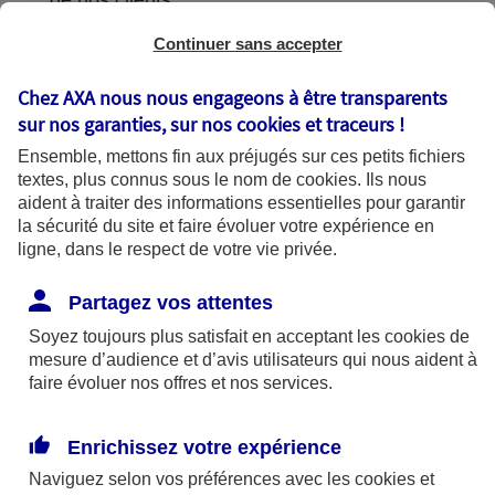
de nos clients.
Continuer sans accepter
Chez AXA nous nous engageons à être transparents
L'utilisation de vos données
sur nos garanties, sur nos
cookies et traceurs
!
Ensemble, mettons fin aux préjugés sur ces petits fichiers
textes, plus connus sous le nom de
cookies
. Ils nous
aident à traiter des informations essentielles pour garantir
la sécurité du site et faire évoluer votre expérience en
AXA France utilise vos données dans le
ligne, dans le respect de votre vie privée.
cadre de finalités se fondant sur les bases
légales suivantes :
Partagez vos attentes
Soyez toujours plus satisfait en acceptant les
cookies
de
mesure d’audience et d’avis utilisateurs qui nous aident à
Bases légales
faire évoluer nos offres et nos services.
Enrichissez votre expérience
Finalités
Naviguez selon vos préférences avec les
cookies et