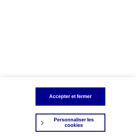
Date : Juin 2025
Vous êtes ici :
Configuration et sécurité
Vos données personnelles
AXA assurance
A PROPOS D'AXA
NOS AUTRES PRODUITS
SITES AXA
Accepter et fermer
Personnaliser les
cookies
©2024 AXA Tous droits réservés