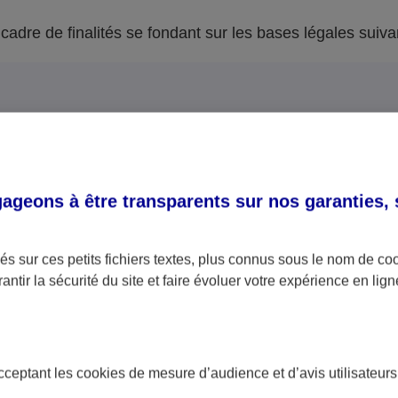
adre de finalités se fondant sur les bases légales suiva
les
geons à être transparents sur nos garanties,
la passation, la gestio
l’exécution de vos contra
l’utilisation de votre num
s sur ces petits fichiers textes, plus connus sous le nom de
co
au Registre National d’I
antir la sécurité du site et faire évoluer votre expérience en lign
Physiques (RNIPP) dans l
la délivrance de consei
sures précontractuelles
acceptant les
cookies
de mesure d’audience et d’avis utilisateurs
en assurance afin de pro