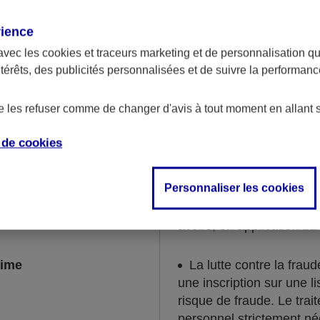
chaque situation.
rience
la collecte de données 
avec les
cookies et traceurs
marketing et de personnalisation qui
condamnations et mesure
ntérêts, des publicités personnalisées et de suivre la performa
souscription du contrat 
exécution ou dans le cad
de les refuser comme de changer d'avis à tout moment en allant 
et contentieux.
e de
cookies
gales et réglementaires
La lutte contre le blan
financement du terrorism
Personnaliser les cookies
surveillance des contrats
d’une déclaration de so
avoirs, en application du
time
La lutte contre la frau
une inscription sur une 
risque de fraude. Le tra
personnel strictement né