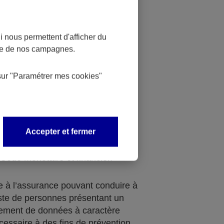
relatives aux infractions,
 nous permettent d'afficher du
s de sûreté soit au moment de la
nce de nos campagnes.
d’assurance, soit en cours de son
re de la gestion de réclamations
sur
"Paramétrer mes
cookies
"
chiment des capitaux et contre le
e, avec la mise en place d’une
Accepter et fermer
 pouvant aboutir à la rédaction
upçon ou à une mesure de gel des
 Code monétaire et financier.
de à l’assurance pouvant conduire à
liste de personnes présentant un
itement de données à caractère
cessaire à des fins de prévention