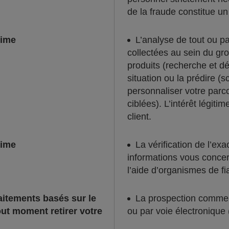
de la fraude constitue un 
time
L’analyse de tout ou p
collectées au sein du g
produits (recherche et d
situation ou la prédire (
personnaliser votre parcou
ciblées). L’intérêt légitim
client.
time
La vérification de l’ex
informations vous concer
l’aide d’organismes de f
raitements basés sur le
La prospection commerc
ut moment retirer votre
ou par voie électronique 