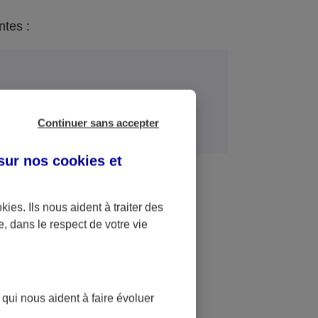
ntes :
Finalités
Continuer sans accepter
 sur nos
cookies et
n (y compris commerciale) et
ts d’assurance, ce qui peut inclure
éro de sécurité sociale et l’accès
okies
. Ils nous aident à traiter des
dentification des Personnes
e, dans le respect de votre vie
es conditions requises ;
l, devis en fonction de vos besoins
 qui nous aident à faire évoluer
poser des contrats adaptés à