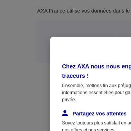
AXA France utilise vos données dans le c
Bases léga
Chez AXA nous nous enga
traceurs
!
Ensemble, mettons fin aux préjugé
informations essentielles pour gar
privée.
Partagez vos attentes
Exécution du contrat ou de me
Soyez toujours plus satisfait en 
nos offres et nos services.