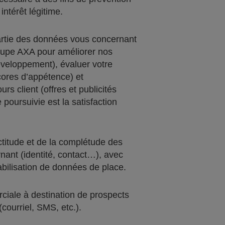
intérêt légitime.
artie des données vous concernant
roupe AXA pour améliorer nos
éveloppement), évaluer votre
scores d’appétence) et
rs client (offres et publicités
e poursuivie est la satisfaction
actitude et de la complétude des
nant (identité, contact…), avec
iabilisation de données de place.
iale à destination de prospects
(courriel, SMS, etc.).