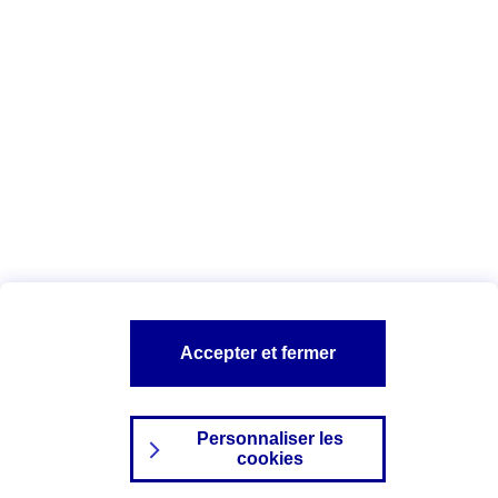
Date : Juin 2025
Vous êtes ici :
Configuration et sécurité
Vos données personnelles
AXA assurance
A PROPOS D'AXA
NOS AUTRES PRODUITS
SITES AXA
Accepter et fermer
Personnaliser les
cookies
©2024 AXA Tous droits réservés