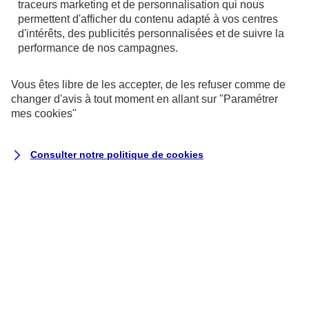
traceurs
marketing et de personnalisation qui nous
permettent d'afficher du contenu adapté à vos centres
d'intérêts, des publicités personnalisées et de suivre la
performance de nos campagnes.
Vous êtes libre de les accepter, de les refuser comme de
changer d'avis à tout moment en allant sur
"Paramétrer
mes
cookies
"
Consulter notre politique de
cookies
Exécution du contrat ou de
mesures précontractuelles
la passation, la gestion (y
compris commerciale) et
l’exécution de vos contrats
d’assurance, ce qui peut inclure