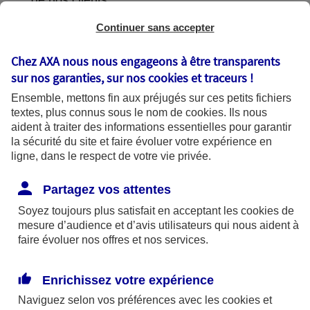
de nos clients.
Continuer sans accepter
Chez AXA nous nous engageons à être transparents
L'utilisation de vos données
sur nos garanties, sur nos
cookies et traceurs
!
Ensemble, mettons fin aux préjugés sur ces petits fichiers
textes, plus connus sous le nom de
cookies
. Ils nous
aident à traiter des informations essentielles pour garantir
la sécurité du site et faire évoluer votre expérience en
AXA France utilise vos données dans le
ligne, dans le respect de votre vie privée.
cadre de finalités se fondant sur les bases
légales suivantes :
Partagez vos attentes
Soyez toujours plus satisfait en acceptant les
cookies
de
mesure d’audience et d’avis utilisateurs qui nous aident à
Bases légales
faire évoluer nos offres et nos services.
Enrichissez votre expérience
Finalités
Naviguez selon vos préférences avec les
cookies et