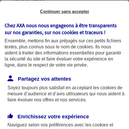
de nos clients.
Continuer sans accepter
Chez AXA nous nous engageons à être transparents
L'utilisation de vos données
sur nos garanties, sur nos
cookies et traceurs
!
Ensemble, mettons fin aux préjugés sur ces petits fichiers
textes, plus connus sous le nom de
cookies
. Ils nous
aident à traiter des informations essentielles pour garantir
la sécurité du site et faire évoluer votre expérience en
AXA France utilise vos données dans le
ligne, dans le respect de votre vie privée.
cadre de finalités se fondant sur les bases
légales suivantes :
Partagez vos attentes
Soyez toujours plus satisfait en acceptant les
cookies
de
mesure d’audience et d’avis utilisateurs qui nous aident à
Bases légales
faire évoluer nos offres et nos services.
Enrichissez votre expérience
Finalités
Naviguez selon vos préférences avec les
cookies et