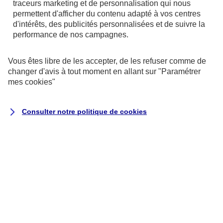
traceurs
marketing et de personnalisation qui nous
permettent d'afficher du contenu adapté à vos centres
d'intérêts, des publicités personnalisées et de suivre la
performance de nos campagnes.
Vous êtes libre de les accepter, de les refuser comme de
changer d'avis à tout moment en allant sur
"Paramétrer
mes
cookies
"
Consulter notre politique de
cookies
Exécution du contrat ou de
mesures précontractuelles
la passation, la gestion (y
compris commerciale) et
l’exécution de vos contrats
d’assurance, ce qui peut inclure