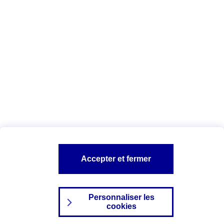
Date : Juin 2025
Vous êtes ici :
Configuration et sécurité
Vos données personnelles
AXA assurance
A PROPOS D'AXA
NOS AUTRES PRODUITS
SITES AXA
Accepter et fermer
Personnaliser les
cookies
©2024 AXA Tous droits réservés