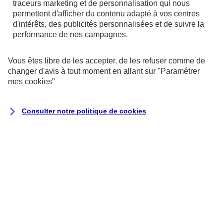
traceurs
marketing et de personnalisation qui nous
permettent d'afficher du contenu adapté à vos centres
d'intérêts, des publicités personnalisées et de suivre la
performance de nos campagnes.
Vous êtes libre de les accepter, de les refuser comme de
changer d'avis à tout moment en allant sur
"Paramétrer
mes
cookies
"
Consulter notre politique de
cookies
Exécution du contrat ou de
mesures précontractuelles
la passation, la gestion (y
compris commerciale) et
l’exécution de vos contrats
d’assurance, ce qui peut inclure