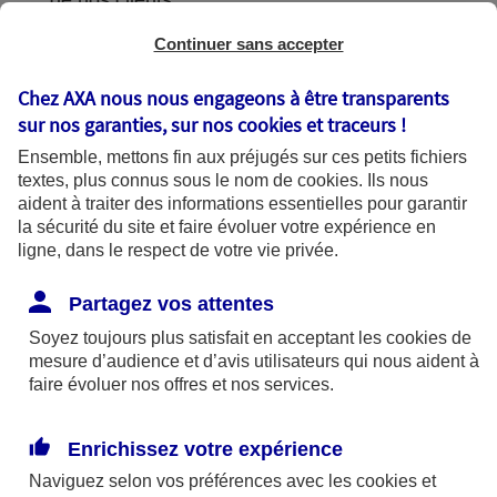
de nos clients.
Continuer sans accepter
Chez AXA nous nous engageons à être transparents
L'utilisation de vos données
sur nos garanties, sur nos
cookies et traceurs
!
Ensemble, mettons fin aux préjugés sur ces petits fichiers
textes, plus connus sous le nom de
cookies
. Ils nous
aident à traiter des informations essentielles pour garantir
la sécurité du site et faire évoluer votre expérience en
AXA France utilise vos données dans le
ligne, dans le respect de votre vie privée.
cadre de finalités se fondant sur les bases
légales suivantes :
Partagez vos attentes
Soyez toujours plus satisfait en acceptant les
cookies
de
mesure d’audience et d’avis utilisateurs qui nous aident à
Bases légales
faire évoluer nos offres et nos services.
Enrichissez votre expérience
Finalités
Naviguez selon vos préférences avec les
cookies et