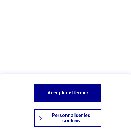
Date : Juin 2025
Vous êtes ici :
Configuration et sécurité
Vos données personnelles
AXA assurance
A PROPOS D'AXA
NOS AUTRES PRODUITS
SITES AXA
Accepter et fermer
Personnaliser les
cookies
©2024 AXA Tous droits réservés