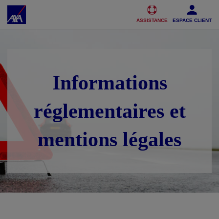
Accéder au Contenu
Accéder au Pied de page
ASSISTANCE
ESPACE CLIENT
Informations
réglementaires et
mentions légales