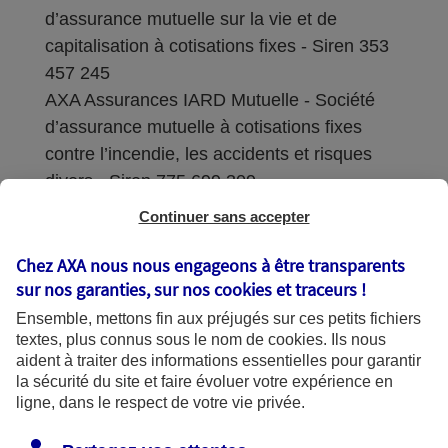
d’assurance mutuelle sur la vie et de
capitalisation à cotisations fixes - Siren 353
457 245
AXA Assurances IARD Mutuelle - Société
d’assurance mutuelle à cotisations fixes
contre l’incendie, les accidents et risques
divers - Siren 775 699 309
Continuer sans accepter
Sièges sociaux : 313 Terrasses de l’Arche –
92727 Nanterre Cedex
Chez AXA nous nous engageons à être transparents
sur nos garanties, sur nos
cookies et traceurs
!
Coordonnées de l'Autorité de contrôle
Ensemble, mettons fin aux préjugés sur ces petits fichiers
prudentiel et de résolution (ACPR) : - 4
textes, plus connus sous le nom de
cookies
. Ils nous
Place de Budapest - CS 92459 - 75436
aident à traiter des informations essentielles pour garantir
Paris Cedex 09. Le détail des procédures de
la sécurité du site et faire évoluer votre expérience en
recours et de réclamation et les
ligne, dans le respect de votre vie privée.
coordonnées du service dédié sont