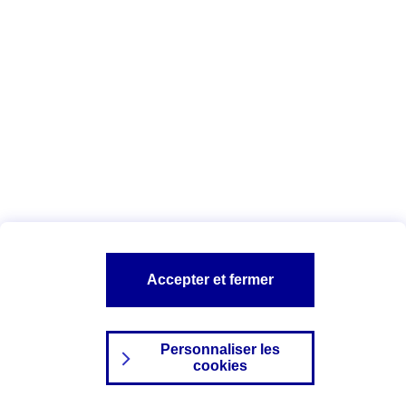
Index Egalité Professionnelle Femmes-
Hommes
Vous êtes ici :
Configuration et sécurité
Mentions légales
A PROPOS D'AXA
NOS AUTRES PRODUITS
Accepter et fermer
SITES AXA
Personnaliser les
cookies