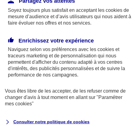
Partagez vos attentes
disponibles sur le site axa.fr.
Soyez toujours plus satisfait en acceptant les
cookies
de
AXA France IARD et AXA France Vie sont
mesure d’audience et d’avis utilisateurs qui nous aident à
faire évoluer nos offres et nos services.
mandataires exclusifs en opérations de
banque d'AXA Banque - N°ORIAS n°13 004
246 et n°13 005 764 (consultable
Enrichissez votre expérience
sur
www.orias.fr
)
Naviguez selon vos préférences avec les
cookies et
traceurs
marketing et de personnalisation qui nous
permettent d'afficher du contenu adapté à vos centres
d'intérêts, des publicités personnalisées et de suivre la
AXA Assistance France Assurances,
performance de nos campagnes.
S.A au capital de 51 429 430,40 €,
RCS Nanterre 415 392 724
Vous êtes libre de les accepter, de les refuser comme de
changer d'avis à tout moment en allant sur
"Paramétrer
Siège social :
mes
cookies
"
8-10, rue Paul Vaillant Couturier
92240 Malakoff
Consulter notre politique de
cookies