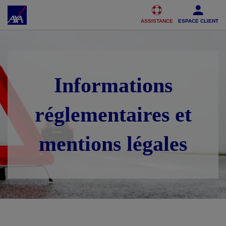
Accéder au Contenu
Accéder au Pied de page
ASSISTANCE
ESPACE CLIENT
Informations
réglementaires et
mentions légales