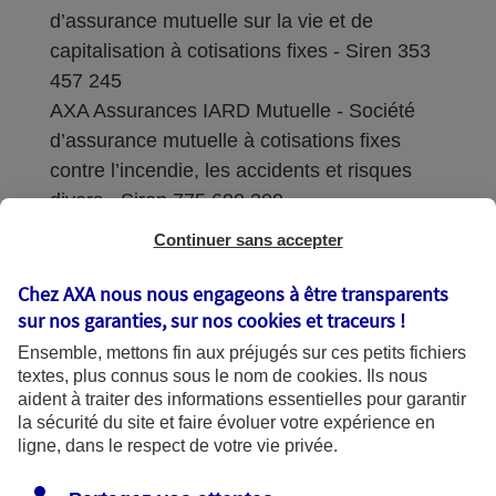
d’assurance mutuelle sur la vie et de
capitalisation à cotisations fixes - Siren 353
457 245
AXA Assurances IARD Mutuelle - Société
d’assurance mutuelle à cotisations fixes
contre l’incendie, les accidents et risques
divers - Siren 775 699 309
Continuer sans accepter
Sièges sociaux : 313 Terrasses de l’Arche –
92727 Nanterre Cedex
Chez AXA nous nous engageons à être transparents
sur nos garanties, sur nos
cookies et traceurs
!
Coordonnées de l'Autorité de contrôle
Ensemble, mettons fin aux préjugés sur ces petits fichiers
prudentiel et de résolution (ACPR) : - 4
textes, plus connus sous le nom de
cookies
. Ils nous
Place de Budapest - CS 92459 - 75436
aident à traiter des informations essentielles pour garantir
Paris Cedex 09. Le détail des procédures de
la sécurité du site et faire évoluer votre expérience en
recours et de réclamation et les
ligne, dans le respect de votre vie privée.
coordonnées du service dédié sont