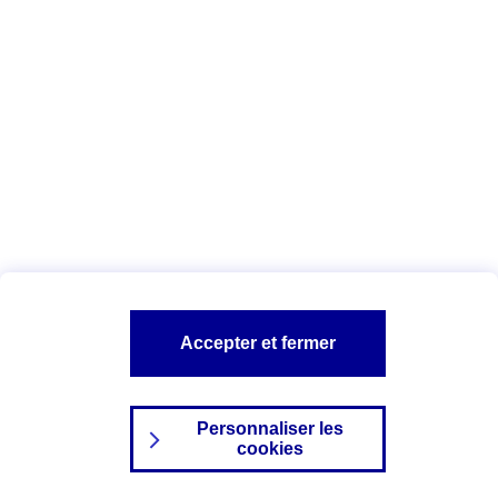
Index Egalité Professionnelle Femmes-
Hommes
Vous êtes ici :
Configuration et sécurité
Mentions légales
A PROPOS D'AXA
NOS AUTRES PRODUITS
Accepter et fermer
SITES AXA
Personnaliser les
cookies