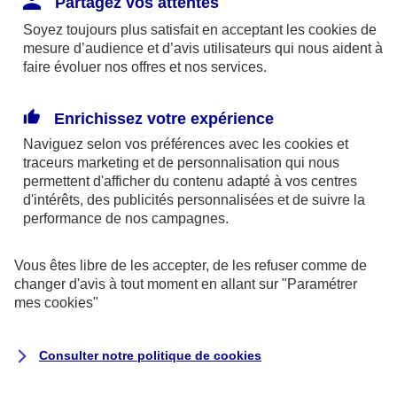
Partagez vos attentes
disponibles sur le site axa.fr.
Soyez toujours plus satisfait en acceptant les
cookies
de
AXA France IARD et AXA France Vie sont
mesure d’audience et d’avis utilisateurs qui nous aident à
faire évoluer nos offres et nos services.
mandataires exclusifs en opérations de
banque d'AXA Banque - N°ORIAS n°13 004
246 et n°13 005 764 (consultable
Enrichissez votre expérience
sur
www.orias.fr
)
Naviguez selon vos préférences avec les
cookies et
traceurs
marketing et de personnalisation qui nous
permettent d'afficher du contenu adapté à vos centres
d'intérêts, des publicités personnalisées et de suivre la
AXA Assistance France Assurances,
performance de nos campagnes.
S.A au capital de 51 429 430,40 €,
RCS Nanterre 415 392 724
Vous êtes libre de les accepter, de les refuser comme de
changer d'avis à tout moment en allant sur
"Paramétrer
Siège social :
mes
cookies
"
8-10, rue Paul Vaillant Couturier
92240 Malakoff
Consulter notre politique de
cookies