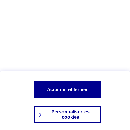
Index Egalité Professionnelle Femmes-
Hommes
Vous êtes ici :
Configuration et sécurité
Mentions légales
A PROPOS D'AXA
NOS AUTRES PRODUITS
Accepter et fermer
SITES AXA
Personnaliser les
cookies