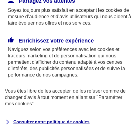
Partagez vos attentes
disponibles sur le site axa.fr.
Soyez toujours plus satisfait en acceptant les
cookies
de
AXA France IARD et AXA France Vie sont
mesure d’audience et d’avis utilisateurs qui nous aident à
faire évoluer nos offres et nos services.
mandataires exclusifs en opérations de
banque d'AXA Banque - N°ORIAS n°13 004
246 et n°13 005 764 (consultable
Enrichissez votre expérience
sur
www.orias.fr
)
Naviguez selon vos préférences avec les
cookies et
traceurs
marketing et de personnalisation qui nous
permettent d'afficher du contenu adapté à vos centres
d'intérêts, des publicités personnalisées et de suivre la
AXA Assistance France Assurances,
performance de nos campagnes.
S.A au capital de 51 429 430,40 €,
RCS Nanterre 415 392 724
Vous êtes libre de les accepter, de les refuser comme de
changer d'avis à tout moment en allant sur
"Paramétrer
Siège social :
mes
cookies
"
8-10, rue Paul Vaillant Couturier
92240 Malakoff
Consulter notre politique de
cookies