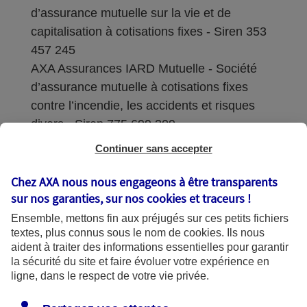
d’assurance mutuelle sur la vie et de
capitalisation à cotisations fixes - Siren 353
457 245
AXA Assurances IARD Mutuelle - Société
d’assurance mutuelle à cotisations fixes
contre l’incendie, les accidents et risques
divers - Siren 775 699 309
Continuer sans accepter
Sièges sociaux : 313 Terrasses de l’Arche –
92727 Nanterre Cedex
Chez AXA nous nous engageons à être transparents
sur nos garanties, sur nos
cookies et traceurs
!
Coordonnées de l'Autorité de contrôle
Ensemble, mettons fin aux préjugés sur ces petits fichiers
prudentiel et de résolution (ACPR) : - 4
textes, plus connus sous le nom de
cookies
. Ils nous
Place de Budapest - CS 92459 - 75436
aident à traiter des informations essentielles pour garantir
Paris Cedex 09. Le détail des procédures de
la sécurité du site et faire évoluer votre expérience en
recours et de réclamation et les
ligne, dans le respect de votre vie privée.
coordonnées du service dédié sont