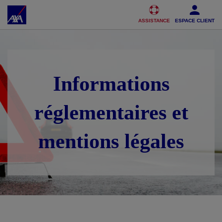
Accéder au Contenu
Accéder au Pied de page
ASSISTANCE
ESPACE CLIENT
Informations
réglementaires et
mentions légales