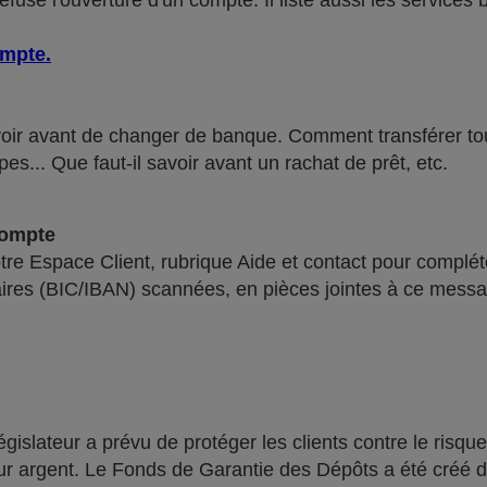
use l'ouverture d'un compte. Il liste aussi les services 
ompte
.
voir avant de changer de banque. Comment transférer tous 
pes... Que faut-il savoir avant un rachat de prêt, etc.
compte
re Espace Client, rubrique Aide et contact pour compléte
ires (BIC/IBAN) scannées, en pièces jointes à ce messa
lateur a prévu de protéger les clients contre le risque
leur argent. Le Fonds de Garantie des Dépôts a été créé 