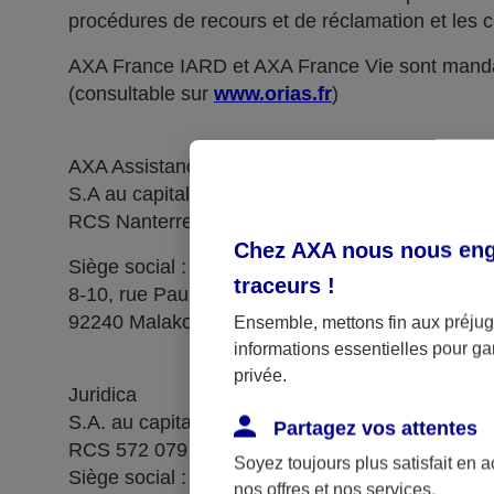
procédures de recours et de réclamation et les c
AXA France IARD et AXA France Vie sont manda
(consultable sur
www.orias.fr
)
AXA Assistance France Assurances,
S.A au capital de 51 429 430,40 €,
RCS Nanterre 415 392 724
Chez AXA nous nous enga
Siège social :
traceurs
!
8-10, rue Paul Vaillant Couturier
92240 Malakoff
Ensemble, mettons fin aux préjugé
informations essentielles pour gar
privée.
Juridica
S.A. au capital de 14 627 854,68 €
Partagez vos attentes
RCS 572 079 150 Versailles
Soyez toujours plus satisfait en 
Siège social : 1, place Victorien Sardou
nos offres et nos services.