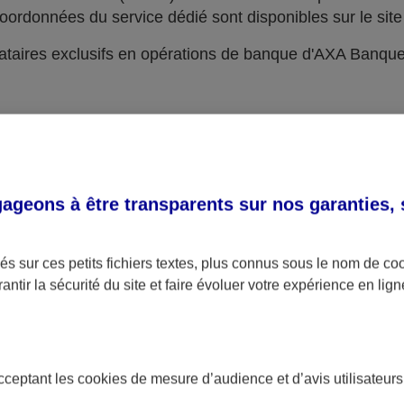
oordonnées du service dédié sont disponibles sur le site 
taires exclusifs en opérations de banque d'AXA Banqu
geons à être transparents sur nos garanties,
s sur ces petits fichiers textes, plus connus sous le nom de
co
antir la sécurité du site et faire évoluer votre expérience en lign
acceptant les
cookies
de mesure d’audience et d’avis utilisateurs