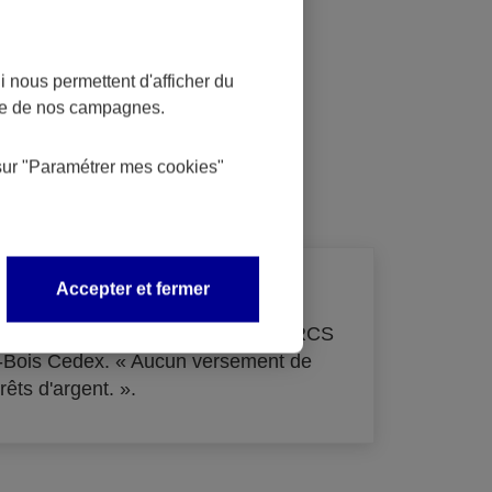
 nous permettent d'afficher du
nce de nos campagnes.
dit
sur
"Paramétrer mes
cookies
"
Accepter et fermer
de 33 855 000 € - immatriculée au RCS
s-Bois Cedex. « Aucun versement de
rêts d'argent. ».