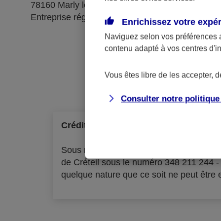
78160 Marly le Roi
Entreprise régie par le code des assurances
Enrichissez votre expé
Naviguez selon vos préférences 
contenu adapté à vos centres d'i
Ré
Vous êtes libre de les accepter, 
Consulter notre politiqu
Crédit à la consommation
Sous réserve d'acceptation par l'organ
de Créteil sous le numéro 348 211 244 
quelque nature que ce soit ne peut être ex