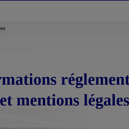
les
rmations réglement
et mentions légale