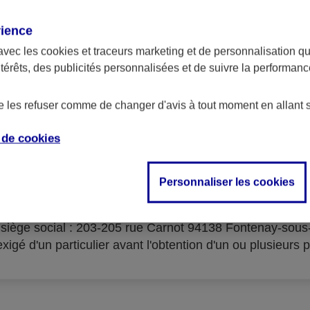
rience
avec les
cookies et traceurs
marketing et de personnalisation qui
ntérêts, des publicités personnalisées et de suivre la performa
serves d'acceptation du cré
de les refuser comme de changer d'avis à tout moment en allant 
e de
cookies
Personnaliser les cookies
isme prêteur : AXA Banque Financement – SA au capital 
- siège social : 203-205 rue Carnot 94138 Fontenay-sou
igé d'un particulier avant l'obtention d'un ou plusieurs p