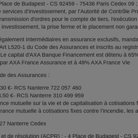
 Place de Budapest - CS 92459 - 75436 Paris Cedex 09 
services d’investissement, par l’Autorité de Contrôle Pru
ransmission d'ordres pour le compte de tiers, l'exécution 
n investissement, la prise ferme et le placement non garan
alement Intermédiaires en assurance exclusifs, manda
l'Art L520-1 du Code des Assurances et inscrits au regi
. Le capital d'AXA Banque Financement est détenu à 6
% par AXA France Assurance et à 49% AXA France Vie
ode des Assurances :
030 €- RCS Nanterre 722 057 460
73,50 €- RCS Nanterre 310 499 959
e mutuelle sur la vie et de capitalisation à cotisations 
ce mutuelle à cotisations fixes contre l’incendie, les a
727 Nanterre Cedex
l et de résolution (ACPR) : - 4 Place de Budapest - CS 9