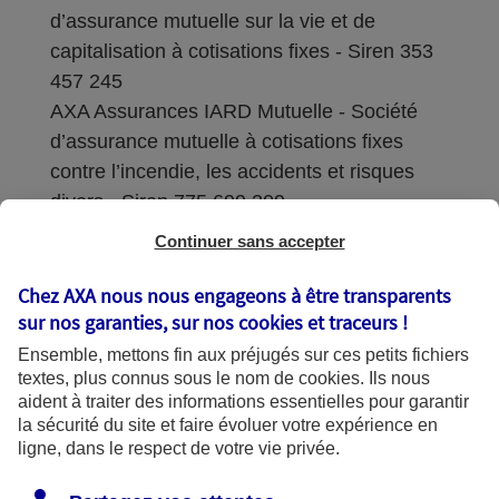
d’assurance mutuelle sur la vie et de
capitalisation à cotisations fixes - Siren 353
457 245
AXA Assurances IARD Mutuelle - Société
d’assurance mutuelle à cotisations fixes
contre l’incendie, les accidents et risques
divers - Siren 775 699 309
Continuer sans accepter
Sièges sociaux : 313 Terrasses de l’Arche –
92727 Nanterre Cedex
Chez AXA nous nous engageons à être transparents
sur nos garanties, sur nos
cookies et traceurs
!
Coordonnées de l'Autorité de contrôle
Ensemble, mettons fin aux préjugés sur ces petits fichiers
prudentiel et de résolution (ACPR) : - 4
textes, plus connus sous le nom de
cookies
. Ils nous
Place de Budapest - CS 92459 - 75436
aident à traiter des informations essentielles pour garantir
Paris Cedex 09. Le détail des procédures de
la sécurité du site et faire évoluer votre expérience en
recours et de réclamation et les
ligne, dans le respect de votre vie privée.
coordonnées du service dédié sont