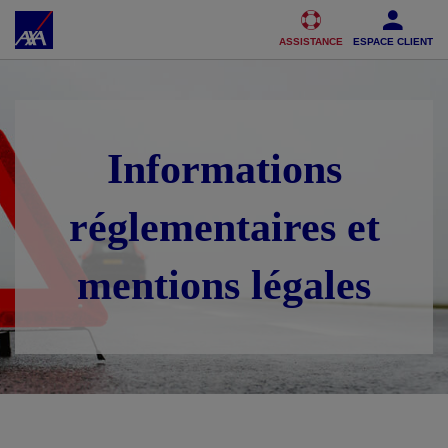
Accéder au Contenu
Accéder au Pied de page
ASSISTANCE
ESPACE CLIENT
Informations
réglementaires et
mentions légales