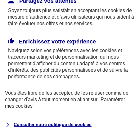
Partagez vos attentes
disponibles sur le site axa.fr.
Soyez toujours plus satisfait en acceptant les
cookies
de
AXA France IARD et AXA France Vie sont
mesure d’audience et d’avis utilisateurs qui nous aident à
faire évoluer nos offres et nos services.
mandataires exclusifs en opérations de
banque d'AXA Banque - N°ORIAS n°13 004
246 et n°13 005 764 (consultable
Enrichissez votre expérience
sur
www.orias.fr
)
Naviguez selon vos préférences avec les
cookies et
traceurs
marketing et de personnalisation qui nous
permettent d'afficher du contenu adapté à vos centres
d'intérêts, des publicités personnalisées et de suivre la
AXA Assistance France Assurances,
performance de nos campagnes.
S.A au capital de 51 429 430,40 €,
RCS Nanterre 415 392 724
Vous êtes libre de les accepter, de les refuser comme de
changer d'avis à tout moment en allant sur
"Paramétrer
Siège social :
mes
cookies
"
8-10, rue Paul Vaillant Couturier
92240 Malakoff
Consulter notre politique de
cookies