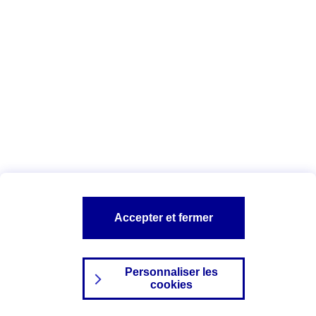
Index Egalité Professionnelle Femmes-
Hommes
Vous êtes ici :
Configuration et sécurité
Mentions légales
A PROPOS D'AXA
NOS AUTRES PRODUITS
Accepter et fermer
SITES AXA
Personnaliser les
cookies