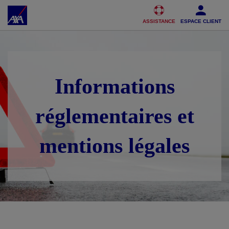
Accéder au Contenu
Accéder au Pied de page
ASSISTANCE
ESPACE CLIENT
Informations
réglementaires et
mentions légales