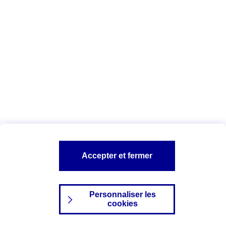
Index Egalité Professionnelle Femmes-
Hommes
Vous êtes ici :
Configuration et sécurité
Mentions légales
A PROPOS D'AXA
NOS AUTRES PRODUITS
Accepter et fermer
SITES AXA
Personnaliser les
cookies