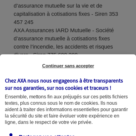
d’assurance mutuelle sur la vie et de
capitalisation à cotisations fixes - Siren 353
457 245
AXA Assurances IARD Mutuelle - Société
d’assurance mutuelle à cotisations fixes
contre l’incendie, les accidents et risques
divers - Siren 775 699 309
Continuer sans accepter
Sièges sociaux : 313 Terrasses de l’Arche –
92727 Nanterre Cedex
Chez AXA nous nous engageons à être transparents
sur nos garanties, sur nos
cookies et traceurs
!
Coordonnées de l'Autorité de contrôle
Ensemble, mettons fin aux préjugés sur ces petits fichiers
prudentiel et de résolution (ACPR) : - 4
textes, plus connus sous le nom de
cookies
. Ils nous
Place de Budapest - CS 92459 - 75436
aident à traiter des informations essentielles pour garantir
Paris Cedex 09. Le détail des procédures de
la sécurité du site et faire évoluer votre expérience en
recours et de réclamation et les
ligne, dans le respect de votre vie privée.
coordonnées du service dédié sont