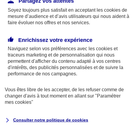
Partagez vos attentes
disponibles sur le site axa.fr.
Soyez toujours plus satisfait en acceptant les
cookies
de
AXA France IARD et AXA France Vie sont
mesure d’audience et d’avis utilisateurs qui nous aident à
faire évoluer nos offres et nos services.
mandataires exclusifs en opérations de
banque d'AXA Banque - N°ORIAS n°13 004
246 et n°13 005 764 (consultable
Enrichissez votre expérience
sur
www.orias.fr
)
Naviguez selon vos préférences avec les
cookies et
traceurs
marketing et de personnalisation qui nous
permettent d'afficher du contenu adapté à vos centres
d'intérêts, des publicités personnalisées et de suivre la
AXA Assistance France Assurances,
performance de nos campagnes.
S.A au capital de 51 429 430,40 €,
RCS Nanterre 415 392 724
Vous êtes libre de les accepter, de les refuser comme de
changer d'avis à tout moment en allant sur
"Paramétrer
Siège social :
mes
cookies
"
8-10, rue Paul Vaillant Couturier
92240 Malakoff
Consulter notre politique de
cookies