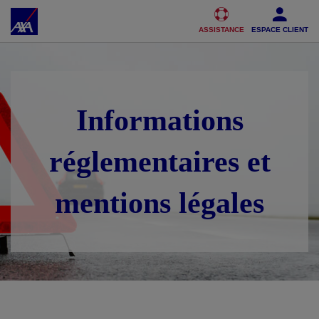
Accéder au Contenu
Accéder au Pied de page
ASSISTANCE
ESPACE CLIENT
Informations
réglementaires et
mentions légales