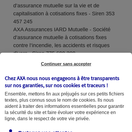
d’assurance mutuelle sur la vie et de
capitalisation à cotisations fixes - Siren 353
457 245
AXA Assurances IARD Mutuelle - Société
d’assurance mutuelle à cotisations fixes
contre l’incendie, les accidents et risques
divers - Siren 775 699 309
Continuer sans accepter
Sièges sociaux : 313 Terrasses de l’Arche –
92727 Nanterre Cedex
Chez AXA nous nous engageons à être transparents
sur nos garanties, sur nos
cookies et traceurs
!
Coordonnées de l'Autorité de contrôle
Ensemble, mettons fin aux préjugés sur ces petits fichiers
prudentiel et de résolution (ACPR) : - 4
textes, plus connus sous le nom de
cookies
. Ils nous
Place de Budapest - CS 92459 - 75436
aident à traiter des informations essentielles pour garantir
Paris Cedex 09. Le détail des procédures de
la sécurité du site et faire évoluer votre expérience en
recours et de réclamation et les
ligne, dans le respect de votre vie privée.
coordonnées du service dédié sont