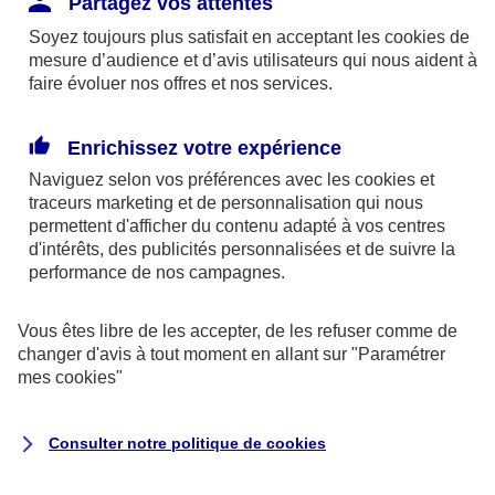
Partagez vos attentes
disponibles sur le site axa.fr.
Soyez toujours plus satisfait en acceptant les
cookies
de
AXA France IARD et AXA France Vie sont
mesure d’audience et d’avis utilisateurs qui nous aident à
faire évoluer nos offres et nos services.
mandataires exclusifs en opérations de
banque d'AXA Banque - N°ORIAS n°13 004
246 et n°13 005 764 (consultable
Enrichissez votre expérience
sur
www.orias.fr
)
Naviguez selon vos préférences avec les
cookies et
traceurs
marketing et de personnalisation qui nous
permettent d'afficher du contenu adapté à vos centres
d'intérêts, des publicités personnalisées et de suivre la
AXA Assistance France Assurances,
performance de nos campagnes.
S.A au capital de 51 429 430,40 €,
RCS Nanterre 415 392 724
Vous êtes libre de les accepter, de les refuser comme de
changer d'avis à tout moment en allant sur
"Paramétrer
Siège social :
mes
cookies
"
8-10, rue Paul Vaillant Couturier
92240 Malakoff
Consulter notre politique de
cookies