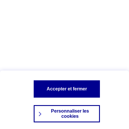
Index Egalité Professionnelle Femmes-
Hommes
Vous êtes ici :
Configuration et sécurité
Mentions légales
A PROPOS D'AXA
NOS AUTRES PRODUITS
Accepter et fermer
SITES AXA
Personnaliser les
cookies