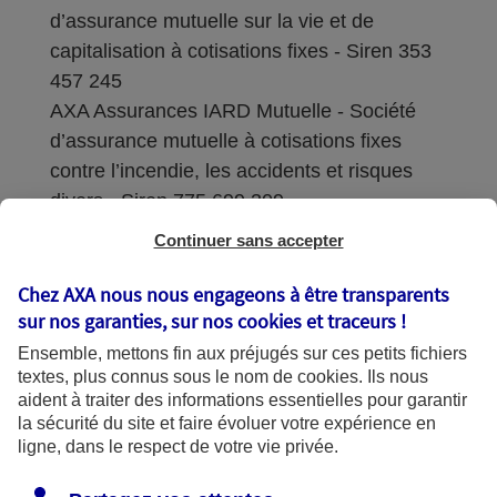
d’assurance mutuelle sur la vie et de
capitalisation à cotisations fixes - Siren 353
457 245
AXA Assurances IARD Mutuelle - Société
d’assurance mutuelle à cotisations fixes
contre l’incendie, les accidents et risques
divers - Siren 775 699 309
Continuer sans accepter
Sièges sociaux : 313 Terrasses de l’Arche –
92727 Nanterre Cedex
Chez AXA nous nous engageons à être transparents
sur nos garanties, sur nos
cookies et traceurs
!
Coordonnées de l'Autorité de contrôle
Ensemble, mettons fin aux préjugés sur ces petits fichiers
prudentiel et de résolution (ACPR) : - 4
textes, plus connus sous le nom de
cookies
. Ils nous
Place de Budapest - CS 92459 - 75436
aident à traiter des informations essentielles pour garantir
Paris Cedex 09. Le détail des procédures de
la sécurité du site et faire évoluer votre expérience en
recours et de réclamation et les
ligne, dans le respect de votre vie privée.
coordonnées du service dédié sont