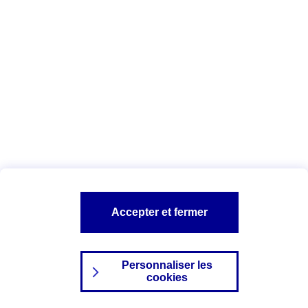
Index Egalité Professionnelle Femmes-
Hommes
Vous êtes ici :
Configuration et sécurité
Mentions légales
A PROPOS D'AXA
NOS AUTRES PRODUITS
Accepter et fermer
SITES AXA
Personnaliser les
cookies