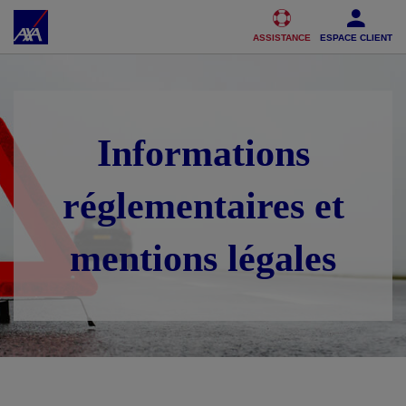
Accéder au Contenu
Accéder au Pied de page
ASSISTANCE
ESPACE CLIENT
Informations
réglementaires et
mentions légales