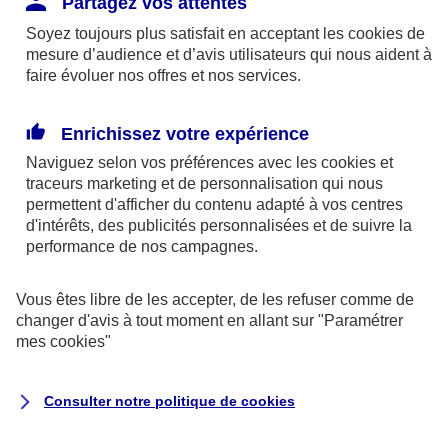
Partagez vos attentes
disponibles sur le site axa.fr.
Soyez toujours plus satisfait en acceptant les
cookies
de
AXA France IARD et AXA France Vie sont
mesure d’audience et d’avis utilisateurs qui nous aident à
faire évoluer nos offres et nos services.
mandataires exclusifs en opérations de
banque d'AXA Banque - N°ORIAS n°13 004
246 et n°13 005 764 (consultable
Enrichissez votre expérience
sur
www.orias.fr
)
Naviguez selon vos préférences avec les
cookies et
traceurs
marketing et de personnalisation qui nous
permettent d'afficher du contenu adapté à vos centres
d'intérêts, des publicités personnalisées et de suivre la
AXA Assistance France Assurances,
performance de nos campagnes.
S.A au capital de 51 429 430,40 €,
RCS Nanterre 415 392 724
Vous êtes libre de les accepter, de les refuser comme de
changer d'avis à tout moment en allant sur
"Paramétrer
Siège social :
mes
cookies
"
8-10, rue Paul Vaillant Couturier
92240 Malakoff
Consulter notre politique de
cookies